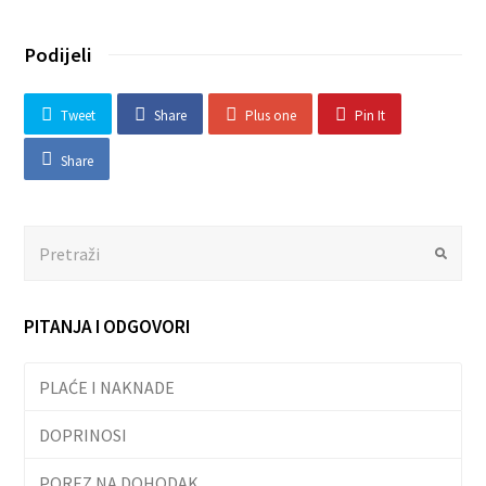
Podijeli
Tweet
Share
Plus one
Pin It
Share
Search
Submit
PITANJA I ODGOVORI
PLAĆE I NAKNADE
DOPRINOSI
POREZ NA DOHODAK