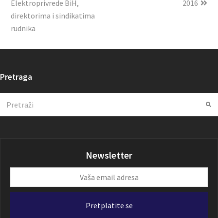
Elektroprivrede BiH,
2016
direktorima i sindikatima
rudnika
Pretraga
Search
Su
Newsletter
Vaša
email
adresa
Pretplatite se