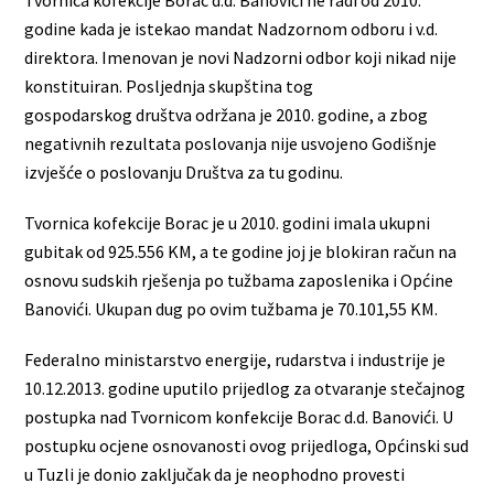
Tvornica kofekcije Borac d.d. Banovići ne radi od 2010.
godine kada je istekao mandat Nadzornom odboru i v.d.
direktora. Imenovan je novi Nadzorni odbor koji nikad nije
konstituiran. Posljednja skupština tog
gospodarskog društva održana je 2010. godine, a zbog
negativnih rezultata poslovanja nije usvojeno Godišnje
izvješće o poslovanju Društva za tu godinu.
Tvornica kofekcije Borac je u 2010. godini imala ukupni
gubitak od 925.556 KM, a te godine joj je blokiran račun na
osnovu sudskih rješenja po tužbama zaposlenika i Općine
Banovići. Ukupan dug po ovim tužbama je 70.101,55 KM.
Federalno ministarstvo energije, rudarstva i industrije je
10.12.2013. godine uputilo prijedlog za otvaranje stečajnog
postupka nad Tvornicom konfekcije Borac d.d. Banovići. U
postupku ocjene osnovanosti ovog prijedloga, Općinski sud
u Tuzli je donio zaključak da je neophodno provesti