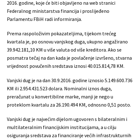
2016. godine, koje će biti objavljeno na web stranici
Federalnog ministarstva financija i proslijeđeno
Parlamentu FBiH radi informiranja.
Prema raspoloživim pokazateljima, tijekom trećeg
kvartala je, po osnovu vanjskog duga, ukupno angažirano
39.942.181,10 KM u više valuta od više kreditora. Ako se
posmatra tečaj na dan kada je povlačenje izvršeno, stvarna
vrijednost povučenih sredstava iznosi 40.015.814,78 KM.
Vanjski dug je na dan 30.9.2016. godine iznosio 5.149.600.736
KM ili 2.954.431.523 dolara. Nominalni iznos duga,
preračunat u konvertibilne marke, manji je nego u
proteklom kvartalu za 26.190.494 KM, odnosno 0,51 posto.
Vanjski dug je najvećim dijelom ugovoren s bilateralnim i
multilateralnim financijskim institucijama, a u cilju
osiguranja sredstava za financiranje većih infrastrukturnih