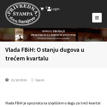
0
Login
NOVO U PRODAJI
PRAKTIKUM ZA PARNIČNI POSTUPAK
- Novelirani Zakon o parničnom postupku -
Vlada FBiH: O stanju dugova u
trećem kvartalu
21/10/2016
Vijesti
Vlada FBiH je upoznata sa izvješćem o dugu za treći kvartal