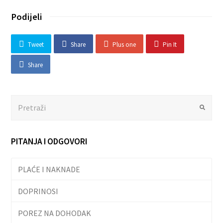
Podijeli
Tweet
Share
Plus one
Pin It
Share
Search
Submit
PITANJA I ODGOVORI
PLAĆE I NAKNADE
DOPRINOSI
POREZ NA DOHODAK