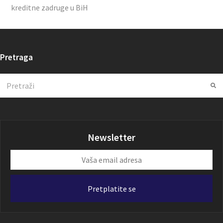
kreditne zadruge u BiH
Pretraga
Search
Su
Newsletter
Vaša
email
adresa
Pretplatite se