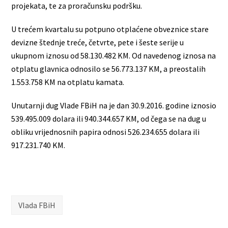
projekata, te za proračunsku podršku.
U trećem kvartalu su potpuno otplaćene obveznice stare
devizne štednje treće, četvrte, pete i šeste serije u
ukupnom iznosu od 58.130.482 KM. Od navedenog iznosa na
otplatu glavnica odnosilo se 56.773.137 KM, a preostalih
1.553.758 KM na otplatu kamata.
Unutarnji dug Vlade FBiH na je dan 30.9.2016. godine iznosio
539.495.009 dolara ili 940.344.657 KM, od čega se na dug u
obliku vrijednosnih papira odnosi 526.234.655 dolara ili
917.231.740 KM.
Vlada FBiH