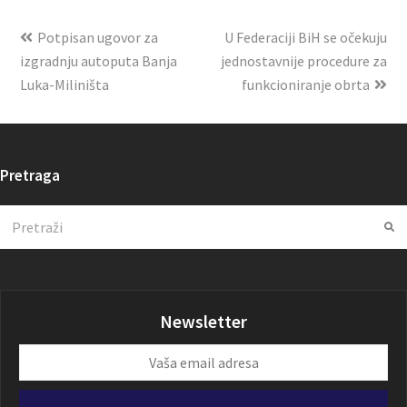
Potpisan ugovor za
U Federaciji BiH se očekuju
izgradnju autoputa Banja
jednostavnije procedure za
Luka-Miliništa
funkcioniranje obrta
Pretraga
Search
Su
Newsletter
Vaša
email
adresa