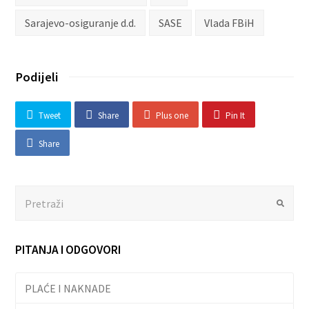
Sarajevo-osiguranje d.d.
SASE
Vlada FBiH
Podijeli
Tweet
Share
Plus one
Pin It
Share
Search
Submit
PITANJA I ODGOVORI
PLAĆE I NAKNADE