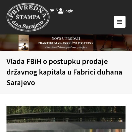
0
Login
NOVO U PRODAJI
PRAKTIKUM ZA PARNIČNI POSTUPAK
- Novelirani Zakon o parničnom postupku -
Vlada FBiH o postupku prodaje
državnog kapitala u Fabrici duhana
Sarajevo