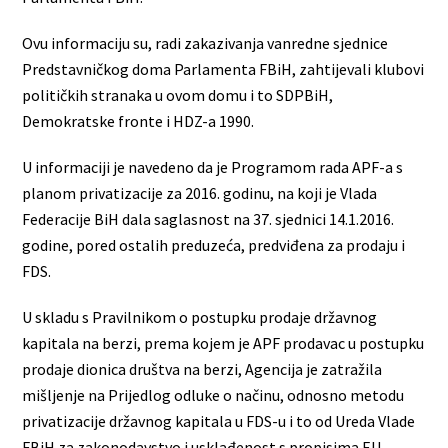
Ovu informaciju su, radi zakazivanja vanredne sjednice
Predstavničkog doma Parlamenta FBiH, zahtijevali klubovi
političkih stranaka u ovom domu i to SDPBiH,
Demokratske fronte i HDZ-a 1990.
U informaciji je navedeno da je Programom rada APF-a s
planom privatizacije za 2016. godinu, na koji je Vlada
Federacije BiH dala saglasnost na 37. sjednici 14.1.2016.
godine, pored ostalih preduzeća, predviđena za prodaju i
FDS.
U skladu s Pravilnikom o postupku prodaje državnog
kapitala na berzi, prema kojem je APF prodavac u postupku
prodaje dionica društva na berzi, Agencija je zatražila
mišljenje na Prijedlog odluke o načinu, odnosno metodu
privatizacije državnog kapitala u FDS-u i to od Ureda Vlade
FBiH za zakonodavstvo i usklađenost s propisima EU,