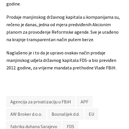
godine.
Prodaje manjinskog državnog kapitala u kompanijama su,
rečeno je danas, jedna od mjera predviđenih Akcionim
planom za provođenje Reformske agende. Sve je urađeno
na krajnje transparentan način putem berze.
Naglašeno je i to da je upravo ovakav način prodaje
manjinskog udjela državnog kapitala FDS-a bio previđen
2012. godine, za vrijeme mandata prethodne Vlade FBiH.
Agencija za privatizaciju u FBiH
APF
AW Broker d.o.o.
Bosnalijek d.d.
EU
fabrika duhana Sarajevo
FDS