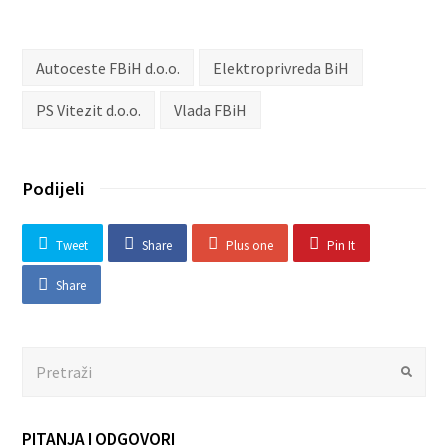
Autoceste FBiH d.o.o.
Elektroprivreda BiH
PS Vitezit d.o.o.
Vlada FBiH
Podijeli
Tweet
Share
Plus one
Pin It
Share
Search
Submit
PITANJA I ODGOVORI