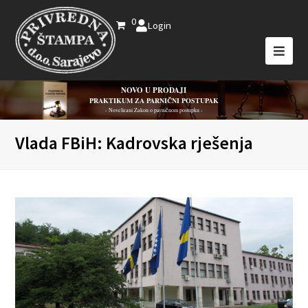
0
Login
NOVO U PRODAJI
PRAKTIKUM ZA PARNIČNI POSTUPAK
- Novelirani Zakon o parničnom postupku -
Vlada FBiH: Kadrovska rješenja