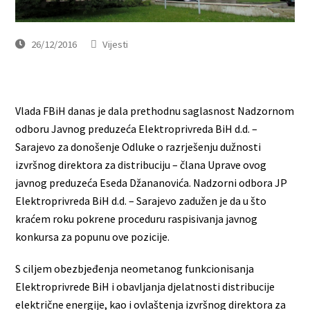
26/12/2016
Vijesti
Vlada FBiH danas je dala prethodnu saglasnost Nadzornom
odboru Javnog preduzeća Elektroprivreda BiH d.d. –
Sarajevo za donošenje Odluke o razrješenju dužnosti
izvršnog direktora za distribuciju – člana Uprave ovog
javnog preduzeća Eseda Džananovića. Nadzorni odbora JP
Elektroprivreda BiH d.d. – Sarajevo zadužen je da u što
kraćem roku pokrene proceduru raspisivanja javnog
konkursa za popunu ove pozicije.
S ciljem obezbjeđenja neometanog funkcionisanja
Elektroprivrede BiH i obavljanja djelatnosti distribucije
električne energije, kao i ovlaštenja izvršnog direktora za