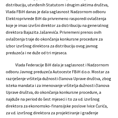
distribuciju, utvrđenih Statutom i drugim aktima društva,
Vlada FBiH danas je dala saglasnost Nadzornom odboru
Elektroprivrede BiH da privremeno rasporedi ovlaštenja
koje je imao izvršni direktor za distribuciju na generalnog
direktora Bajazita Jašarevića. Privremeni prenos ovih
ovlaštenja traje do okončanja konkursne procedure za
izbor izvršnog direktora za distribuciju ovog javnog
preduzeća i ne duže od tri mjeseca.
Vlada Federacije BiH dala je saglasnost i Nadzornom
odboru Javnog preduzeća Autoceste FBiH d.o.o. Mostar za
razrješenje vršitelja dužnosti članova Uprave društva, zbog
isteka mandata i za imenovanje vršitelja dužnosti članova
Uprave društva, do okončanja konkursne procedure, a
najduže na period do šest mjeseci i to za v.d. izvršnog
direktora za ekonomsko-finansijske poslove Ivice Ćurića,
za v.d. izvršnog direktora za projektiranje i građenje