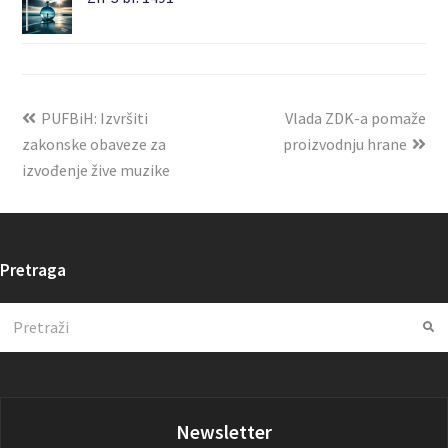
PUFBiH: Izvršiti
Vlada ZDK-a pomaže
zakonske obaveze za
proizvodnju hrane
izvođenje žive muzike
Pretraga
Search
Su
Newsletter