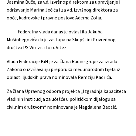
Jasmina Buče, za v.d. izvršnog direktora za upravljanje i
održavanje Marina Ječića i za v.d. izvršnog direktora za
opće, kadrovske i pravne poslove Adema Zolja.
Federalna vlada danas je ovlastila Jakuba
Mušinbegovića da je zastupa na Skupštini Privrednog
društva PS Vitezit d.o.o. Vitez.
Vlada Federacije BiH je za člana Radne grupe za izradu
Zakona o izvršavanju preporuka međunarodnih tijela iz
oblasti ljudskih prava nominovala Remziju Kadrića.
Za člana Upravnog odbora projekta „Izgradnja kapaciteta
vladinih institucija za učešće u političkom dijalogu sa
civilnim društvom“ nominovana je Magdalena Baotić.