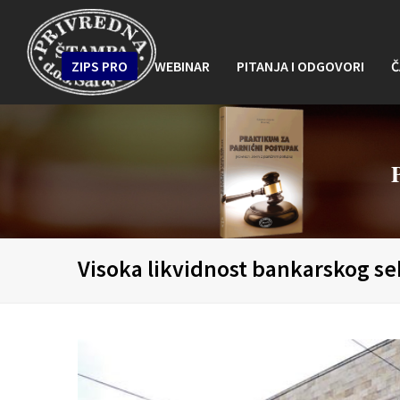
ZIPS PRO
WEBINAR
PITANJA I ODGOVORI
Č
Visoka likvidnost bankarskog se