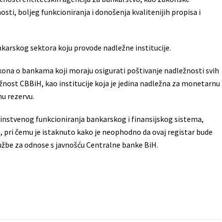
osti, boljeg funkcioniranja i donošenja kvalitenijih propisa i
karskog sektora koju provode nadležne institucije.
kona o bankama koji moraju osigurati poštivanje nadležnosti svih
ležnost CBBiH, kao institucije koja je jedina nadležna za monetarnu
u rezervu.
dinstvenog funkcioniranja bankarskog i finansijskog sistema,
a, pri čemu je istaknuto kako je neophodno da ovaj registar bude
lužbe za odnose s javnošću Centralne banke BiH.