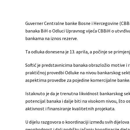
Guverner Centralne banke Bosne i Hercegovine (CBBiH
banaka BiH o Odluci Upravnog vijeća CBBiH o utvrđiva
bankama na iznos rezerve.
Ta odluka donesena je 13. aprila, a počinje se primjenjiv
Softić je predstavnicima banaka obrazložio motive i 
praktičnoj provedbi Odluke na nivou bankarskog sektora
aspektima provedbe za pojedine komercijalne banke
Istaknuto je da je trenutna likvidnost bankarskog sek
potencijal banaka i dalje biti na visokom nivou, št
aktivnost i finansiranje kvalitetnih projekata.
U dijelu razgovora o koordinaciji između svih dijelova
neophodnost i dali podršku jačanju koordinacije djel