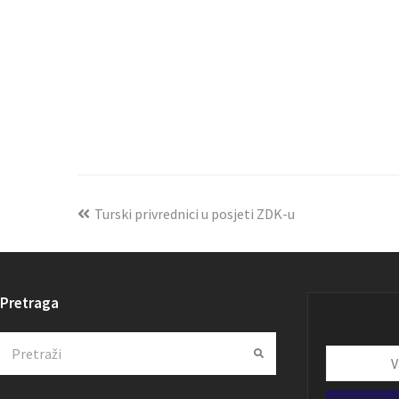
Turski privrednici u posjeti ZDK-u
Pretraga
Search
Submit
Vaša
email