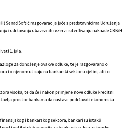
) Senad Softić razgovarao je juče s predstavnicima Udruženja
nju i održavanju obaveznih rezervi i utvrđivanju naknade CBBiH
ati 1. jula.
razloge za donošenje ovakve odluke, te je razgovarano o
 i o njenom uticaju na bankarski sektor u cjelini, ali i o
.
tora visoka, te da će i nakon primjene nove odluke kreditni
o ostavlja prostor bankama da nastave podržavati ekonomsku
 finansijskog i bankarskog sektora, bankari su istakli
atnosti entitetskih agencija za bankarstvo, kao zakonske