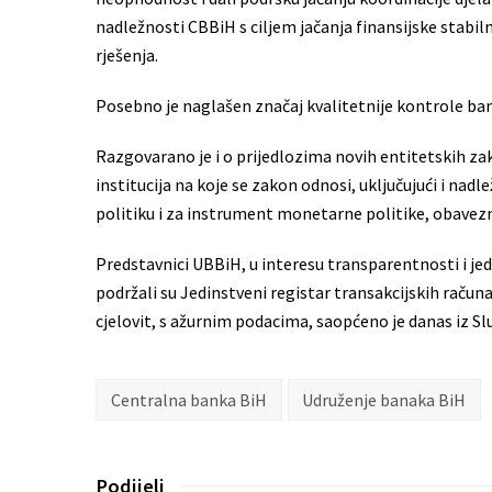
nadležnosti CBBiH s ciljem jačanja finansijske stabiln
rješenja.
Posebno je naglašen značaj kvalitetnije kontrole ban
Razgovarano je i o prijedlozima novih entitetskih za
institucija na koje se zakon odnosi, uključujući i nad
politiku i za instrument monetarne politike, obavezn
Predstavnici UBBiH, u interesu transparentnosti i je
podržali su Jedinstveni registar transakcijskih račun
cjelovit, s ažurnim podacima, saopćeno je danas iz S
Centralna banka BiH
Udruženje banaka BiH
Podijeli