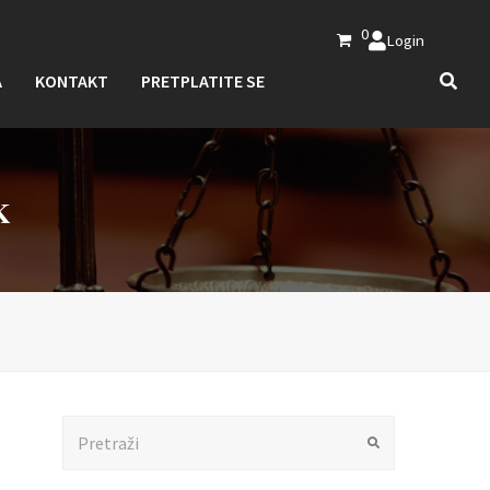
0
Login
A
KONTAKT
PRETPLATITE SE
K
Search
Submit