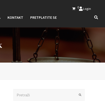
0
Login
A
KONTAKT
PRETPLATITE SE
K
Search
Submit