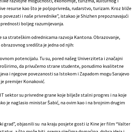
elike razvojne mogućnosti, ekonomije, turizma, kulturnog i
e resurse kao što je poljoprivreda, rudarstvo, turizam. Kroz bliže
o povezati i naše privrednike”, istakao je Shizhen prepoznavajući
ua prednosti boljeg razumijevanja.
te sa strateškim odrednicama razvoja Kantona. Obrazovanje,
brazovnog središta je jedna od njih:
vnom potencijalu. Tu su, pored našeg Univerziteta i značajni
proširimo, da privučemo strane studente, ponudimo kvalitetne
rajeva i njegove povezanosti sa Istokom i Zapadom mogu Sarajevo
je premijer Konaković.
T sektor su privredne grane koje bilježe stalni progres i na koje
o je naglasio ministar Šabić, na ovim kao i na brojnim drugim
 grad”, objasnili su na kraju posjete gosti iz Kine jer film “Valter
 status, a što može biti, prema riječima domaćina, dobra ideja i