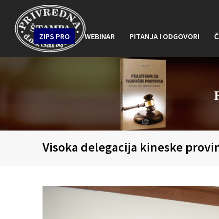
ZIPS PRO
WEBINAR
PITANJA I ODGOVORI
Č
Visoka delegacija kineske provi