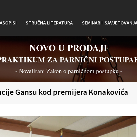
ASOPISI
STRUČNA LITERATURA
SEMINARI I SAVJETOVANJ
NOVO U PRODAJI
PRAKTIKUM ZA PARNIČNI POSTUPA
- Novelirani Zakon o parničnom postupku -
ncije Gansu kod premijera Konakovića