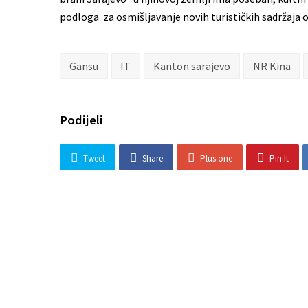
podloga za osmišljavanje novih turističkih sadržaja o
Gansu
IT
Kanton sarajevo
NR Kina
Podijeli
Tweet
Share
Plus one
Pin It