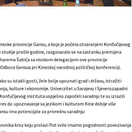
ineske provincije Gansu, a koja je počela otvaranjem Konfučijevog
e studije prošle godine, razgovaralo se na sastanku premijera
harema Šabića sa visokom delegacijom ove provincije
ora Gensua pri Kineskoj narodnoj političkoj konferenciji.
ako su istakli gosti, žele bolje upoznati grad i državu, istražiti
ja, kulture i ekonomije. Univerzitet u Sarajevu i Sjeverozapadni
Konfučijevog instituta uspješno započeli saradnju te su izrazili
res da upoznavanje sa jezikom i kulturom Kine dobije više
su ima potencijale za privrednu saradnju:
anovnika kroz koju prolazi Put svile imamo pogodnosti povezivanja