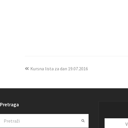
Kursna lista za dan 19.07.2016
Pretraga
Search
Submit
Vaša