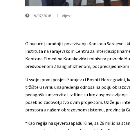
19/07/2016
Vijesti
O budućoj saradnji i povezivanju Kantona Sarajevo i k
instituta na sarajevskom Centru za interdisciplinarn
Kantona Elmedina Konakovića i ministra privrede Mu
predvođenom Zhang Shizhenom, potpredsjednikom Odb
U svojoj prvoj posjeti Sarajevu i Bosni i Hercegovini, k
tržište u svrhu unapređenja odnosa na polju obrazovan
pedagoški univerzitet iz Kine su kroz uspostavljanje 
posebno zadovoljstvo ovim projektom. Uz želju i inte
prostora u našem obrazovnom sistemu, provincija Gan
“Kao regija na sjeverozapadu Kine, sa 26 miliona st