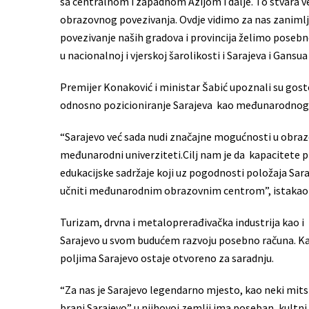
sa centralnom i zapadnom Azijom i dalje. To stvara v
obrazovnog povezivanja. Ovdje vidimo za nas zanimljiv
povezivanje naših gradova i provincija želimo posebn
u nacionalnoj i vjerskoj šarolikosti i Sarajeva i Gans
Premijer Konaković i ministar Šabić upoznali su gos
odnosno pozicioniranje Sarajeva kao međunarodnog o
“Sarajevo već sada nudi značajne mogućnosti u obrazo
međunarodni univerziteti.Cilj nam je da kapacitete 
edukacijske sadržaje koji uz pogodnosti položaja Sa
učniti međunarodnim obrazovnim centrom”, istakao 
Turizam, drvna i metaloprerađivačka industrija kao i I
Sarajevo u svom budućem razvoju posebno računa. Kak
poljima Sarajevo ostaje otvoreno za saradnju.
“Za nas je Sarajevo legendarno mjesto, kao neki mitski
brani Sarajevo” u njihovoj zemlji ima poseban, kultni