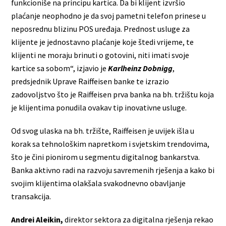
funkcioniše na principu kartica. Da bi klijent izvršio
plaćanje neophodno je da svoj pametni telefon prinese u
neposrednu blizinu POS uređaja. Prednost usluge za
klijente je jednostavno plaćanje koje štedi vrijeme, te
klijenti ne moraju brinuti o gotovini, niti imati svoje
kartice sa sobom“, izjavio je
Karlheinz Dobnigg
,
predsjednik Uprave Raiffeisen banke te izrazio
zadovoljstvo što je Raiffeisen prva banka na bh. tržištu koja
je klijentima ponudila ovakav tip inovativne usluge.
Od svog ulaska na bh. tržište, Raiffeisen je uvijek išla u
korak sa tehnološkim napretkom i svjetskim trendovima,
što je čini pionirom u segmentu digitalnog bankarstva.
Banka aktivno radi na razvoju savremenih rješenja a kako bi
svojim klijentima olakšala svakodnevno obavljanje
transakcija.
Andrei Aleikin,
direktor sektora za digitalna rješenja rekao