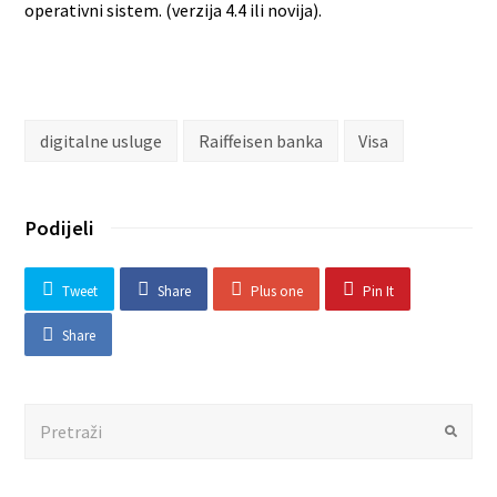
operativni sistem. (verzija 4.4 ili novija).
digitalne usluge
Raiffeisen banka
Visa
Podijeli
Tweet
Share
Plus one
Pin It
Share
Search
Submit