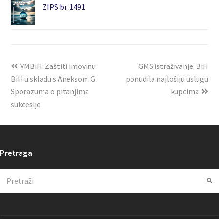
ZIPS br. 1491
VMBiH: Zaštiti imovinu
GMS istraživanje: BiH
BiH u skladu s Aneksom G
ponudila najlošiju uslugu
Sporazuma o pitanjima
kupcima
sukcesije
Pretraga
Search
Su