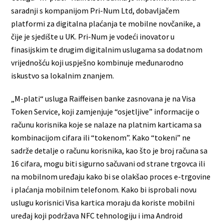
saradnji s kompanijom Pri-Num Ltd, dobavljačem
platformi za digitalna plaćanja te mobilne novčanike, a
čije je sjedište u UK. Pri-Num je vodeći inovator u
finasijskim te drugim digitalnim uslugama sa dodatnom
vrijednošću koji uspješno kombinuje međunarodno
iskustvo sa lokalnim znanjem.
„M-plati“ usluga Raiffeisen banke zasnovana je na Visa
Token Service, koji zamjenjuje “osjetljive” informacije o
računu korisnika koje se nalaze na platnim karticama sa
kombinacijom cifara ili “tokenom”. Kako “tokeni” ne
sadrže detalje o računu korisnika, kao što je broj računa sa
16 cifara, mogu biti sigurno sačuvani od strane trgovca ili
na mobilnom uređaju kako bi se olakšao proces e-trgovine
i plaćanja mobilnim telefonom. Kako bi isprobali novu
uslugu korisnici Visa kartica moraju da koriste mobilni
uređaj koji podržava NFC tehnologiju i ima Android