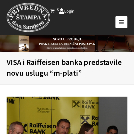
0
Login
NOVO U PRODAJI
PRAKTIKUM ZA PARNIČNI POSTUPAK
- Novelirani Zakon o parničnom postupku -
VISA i Raiffeisen banka predstavile
novu uslugu “m-plati”