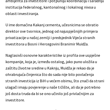
ambijenta za investitore i potpuniju koordinaciju i saradnju
institucija federalnog, kantonalnog i lokalnog nivoa u
oblasti investiranja.
U ime domaćina Kakanj cementa, učesnicima se obratio
direktor ove tvornice, jednog od najuspješnijih primjera
privatizacije u našoj zemlji i predsjednik Vijeća stranih
investitora u Bosni i Hercegovini Branimir Muidža.
Naglasivši osnovne karakteristike iz profila ove uspješne
kompanije, koja je, između ostalog, jako puno uložila u
zaštitu životne sredine u Kaknju, Muidža je rekao da je
ohrabrujuća činjenica što do sada nije bilo povlačenja
stranih investicija iz BiH u većem obimu, što znači da strani
ulagači imaju povjerenje u naše tržište, ali da je potrebno
još dosta truda da bi se ono učinilo još privlačnijim za
investitore.