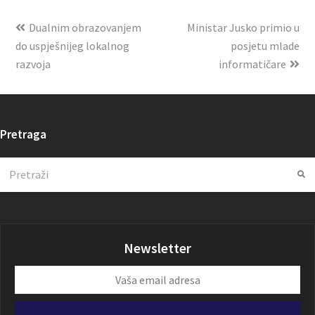
Dualnim obrazovanjem
Ministar Jusko primio u
do uspješnijeg lokalnog
posjetu mlade
razvoja
informatičare
Pretraga
Search
Su
Newsletter
Vaša
email
adresa