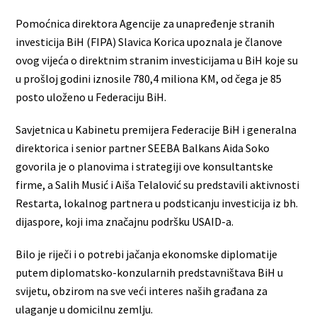
Pomoćnica direktora Agencije za unapređenje stranih
investicija BiH (FIPA) Slavica Korica upoznala je članove
ovog vijeća o direktnim stranim investicijama u BiH koje su
u prošloj godini iznosile 780,4 miliona KM, od čega je 85
posto uloženo u Federaciju BiH.
Savjetnica u Kabinetu premijera Federacije BiH i generalna
direktorica i senior partner SEEBA Balkans Aida Soko
govorila je o planovima i strategiji ove konsultantske
firme, a Salih Musić i Aiša Telalović su predstavili aktivnosti
Restarta, lokalnog partnera u podsticanju investicija iz bh.
dijaspore, koji ima značajnu podršku USAID-a.
Bilo je riječi i o potrebi jačanja ekonomske diplomatije
putem diplomatsko-konzularnih predstavništava BiH u
svijetu, obzirom na sve veći interes naših građana za
ulaganje u domicilnu zemlju.