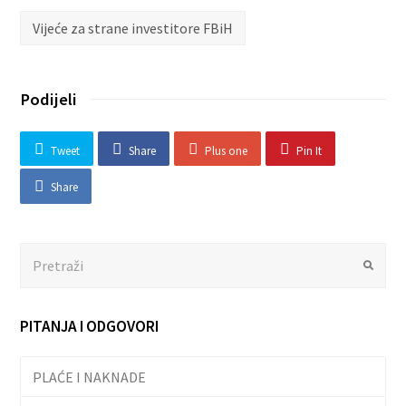
Vijeće za strane investitore FBiH
Podijeli
Tweet
Share
Plus one
Pin It
Share
Search
Submit
PITANJA I ODGOVORI
PLAĆE I NAKNADE