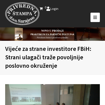
0
Login
NOVO U PRODAJI
PRAKTIKUM ZA PARNIČNI POSTUPAK
- Novelirani Zakon o parničnom postupku -
Vijeće za strane investitore FBiH:
Strani ulagači traže povoljnije
poslovno okruženje