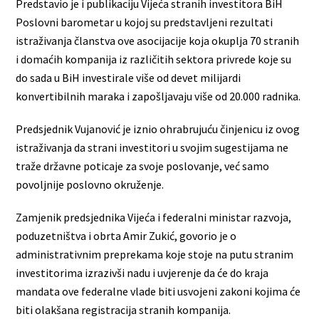
Predstavio je i publikaciju Vijeća stranih investitora BiH
Poslovni barometar u kojoj su predstavljeni rezultati
istraživanja članstva ove asocijacije koja okuplja 70 stranih
i domaćih kompanija iz različitih sektora privrede koje su
do sada u BiH investirale više od devet milijardi
konvertibilnih maraka i zapošljavaju više od 20.000 radnika.
Predsjednik Vujanović je iznio ohrabrujuću činjenicu iz ovog
istraživanja da strani investitori u svojim sugestijama ne
traže državne poticaje za svoje poslovanje, već samo
povoljnije poslovno okruženje.
Zamjenik predsjednika Vijeća i federalni ministar razvoja,
poduzetništva i obrta Amir Zukić, govorio je o
administrativnim preprekama koje stoje na putu stranim
investitorima izrazivši nadu i uvjerenje da će do kraja
mandata ove federalne vlade biti usvojeni zakoni kojima će
biti olakšana registracija stranih kompanija.