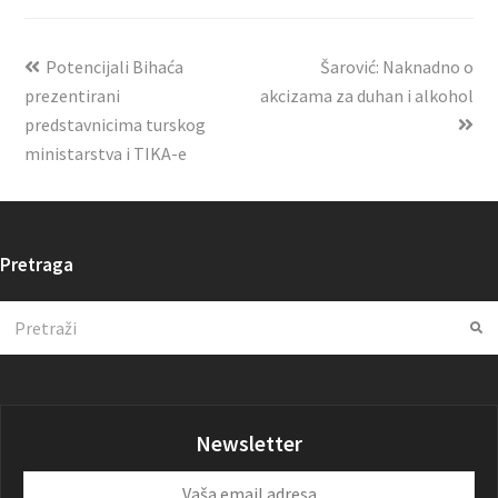
Potencijali Bihaća
Šarović: Naknadno o
prezentirani
akcizama za duhan i alkohol
predstavnicima turskog
ministarstva i TIKA-e
Pretraga
Search
Su
Newsletter
Vaša