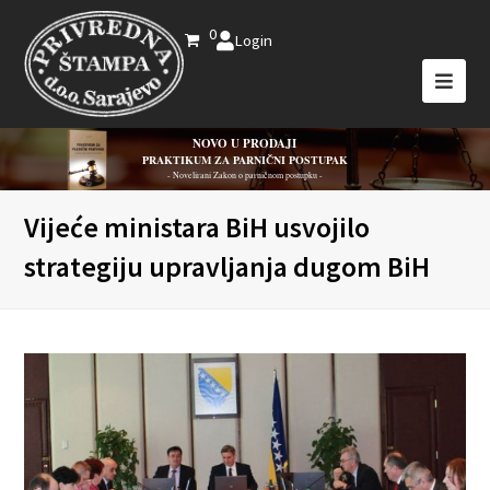
0
Login
NOVO U PRODAJI
PRAKTIKUM ZA PARNIČNI POSTUPAK
- Novelirani Zakon o parničnom postupku -
Vijeće ministara BiH usvojilo
strategiju upravljanja dugom BiH