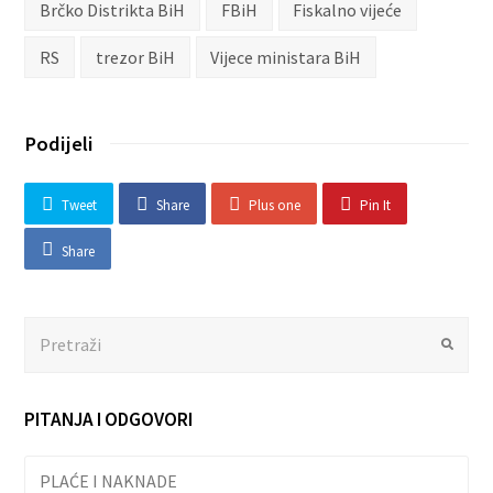
Brčko Distrikta BiH
FBiH
Fiskalno vijeće
RS
trezor BiH
Vijece ministara BiH
Podijeli
Tweet
Share
Plus one
Pin It
Share
Search
Submit
PITANJA I ODGOVORI
PLAĆE I NAKNADE