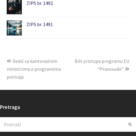
ZIPS br. 1492
ZIPS br. 1491
Dedić sa kantonalnim
BiH pristupa programu EU
ministrima o programima
“Pravosuđe”
poticaja
Pretraga
Search
Su