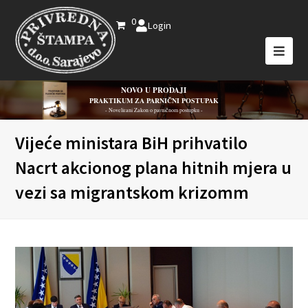
0
Login
NOVO U PRODAJI
PRAKTIKUM ZA PARNIČNI POSTUPAK
- Novelirani Zakon o parničnom postupku -
Vijeće ministara BiH prihvatilo
Nacrt akcionog plana hitnih mjera u
vezi sa migrantskom krizomm