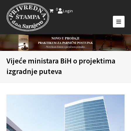
0
Login
NOVO U PRODAJI
PRAKTIKUM ZA PARNIČNI POSTUPAK
- Novelirani Zakon o parničnom postupku -
Vijeće ministara BiH o projektima
izgradnje puteva