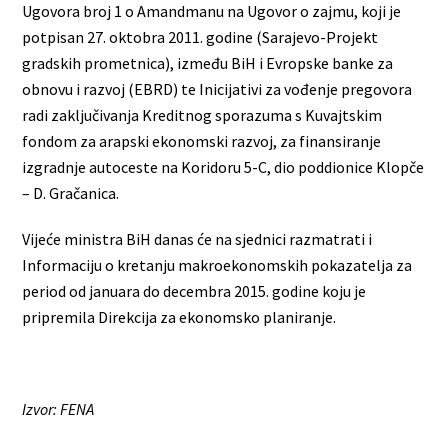
Ugovora broj 1 o Amandmanu na Ugovor o zajmu, koji je
potpisan 27. oktobra 2011. godine (Sarajevo-Projekt
gradskih prometnica), između BiH i Evropske banke za
obnovu i razvoj (EBRD) te Inicijativi za vođenje pregovora
radi zaključivanja Kreditnog sporazuma s Kuvajtskim
fondom za arapski ekonomski razvoj, za finansiranje
izgradnje autoceste na Koridoru 5-C, dio poddionice Klopče
– D. Gračanica.
Vijeće ministra BiH danas će na sjednici razmatrati i
Informaciju o kretanju makroekonomskih pokazatelja za
period od januara do decembra 2015. godine koju je
pripremila Direkcija za ekonomsko planiranje.
Izvor: FENA