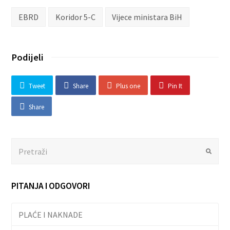
EBRD
Koridor 5-C
Vijece ministara BiH
Podijeli
Tweet
Share
Plus one
Pin It
Share
Search
Submit
PITANJA I ODGOVORI
PLAĆE I NAKNADE