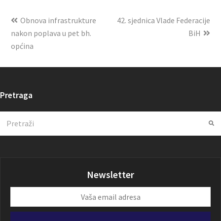
Obnova infrastrukture
42. sjednica Vlade Federacije
nakon poplava u pet bh.
BiH
općina
Pretraga
Search
Su
Newsletter
Vaša
email
adresa