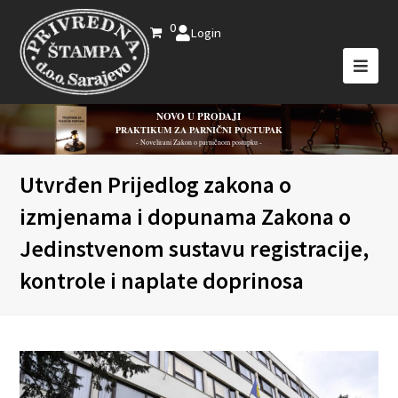
0
Login
NOVO U PRODAJI
PRAKTIKUM ZA PARNIČNI POSTUPAK
- Novelirani Zakon o parničnom postupku -
Utvrđen Prijedlog zakona o
izmjenama i dopunama Zakona o
Jedinstvenom sustavu registracije,
kontrole i naplate doprinosa