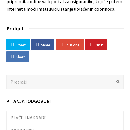
pripremila online web portal za osiguranike, koji će putem
interneta moći imati uvid u stanje uplaćenih doprinosa.
Podijeli
Tweet
Share
Plus one
Pin It
Share
Search
Submit
PITANJA I ODGOVORI
PLAĆE I NAKNADE