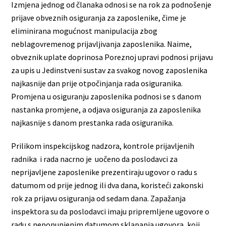
Izmjena jednog od članaka odnosi se na rok za podnošenje
prijave obveznih osiguranja za zaposlenike, čime je
eliminirana mogućnost manipulacija zbog
neblagovremenog prijavljivanja zaposlenika. Naime,
obveznik uplate doprinosa Poreznoj upravi podnosi prijavu
za upis u Jedinstveni sustav za svakog novog zaposlenika
najkasnije dan prije otpočinjanja rada osiguranika.
Promjena u osiguranju zaposlenika podnosi se s danom
nastanka promjene, a odjava osiguranja za zaposlenika
najkasnije s danom prestanka rada osiguranika.
Prilikom inspekcijskog nadzora, kontrole prijavljenih
radnika i rada nacrno je uočeno da poslodavci za
neprijavljene zaposlenike prezentiraju ugovor o radu s
datumom od prije jednog ili dva dana, koristeći zakonski
rok za prijavu osiguranja od sedam dana. Zapažanja
inspektora su da poslodavci imaju pripremljene ugovore o
radu s nepopunjenim datumom sklapanja ugovora, koji