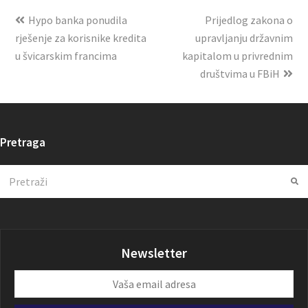
Hypo banka ponudila
Prijedlog zakona o
rješenje za korisnike kredita
upravljanju državnim
u švicarskim francima
kapitalom u privrednim
društvima u FBiH
Pretraga
Search
Su
Newsletter
Vaša
email