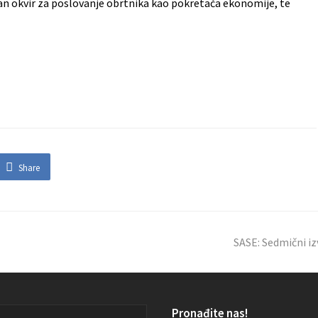
an okvir za poslovanje obrtnika kao pokretača ekonomije, te
Share
SASE: Sedmični izv
Pronađite nas!