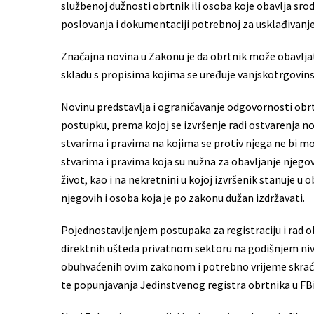
službenoj dužnosti obrtnik ili osoba koje obavlja sro
poslovanja i dokumentaciji potrebnoj za usklađivanje
Značajna novina u Zakonu je da obrtnik može obavlja
skladu s propisima kojima se uređuje vanjskotrgovins
Novinu predstavlja i ograničavanje odgovornosti o
postupku, prema kojoj se izvršenje radi ostvarenja 
stvarima i pravima na kojima se protiv njega ne bi mo
stvarima i pravima koja su nužna za obavljanje njego
život, kao i na nekretnini u kojoj izvršenik stanuj
njegovih i osoba koja je po zakonu dužan izdržavati.
Pojednostavljenjem postupaka za registraciju i rad o
direktnih ušteda privatnom sektoru na godišnjem ni
obuhvaćenih ovim zakonom i potrebno vrijeme skraće
te popunjavanja Jedinstvenog registra obrtnika u FB