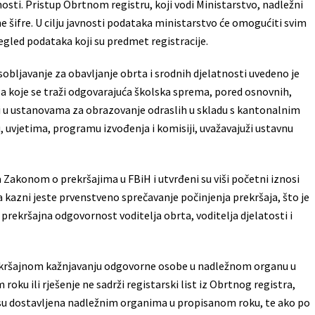
nosti. Pristup Obrtnom registru, koji vodi Ministarstvo, nadležni
e šifre. U cilju javnosti podataka ministarstvo će omogućiti svim
led podataka koji su predmet registracije.
obljavanje za obavljanje obrta i srodnih djelatnosti uvedeno je
za koje se traži odgovarajuća školska sprema, pored osnovnih,
i i u ustanovama za obrazovanje odraslih u skladu s kantonalnim
 uvjetima, programu izvođenja i komisiji, uvažavajuži ustavnu
 Zakonom o prekršajima u FBiH i utvrđeni su viši početni iznosi
kazni jeste prvenstveno sprečavanje počinjenja prekršaja, što je
i prekršajna odgovornost voditelja obrta, voditelja djelatosti i
rekršajnom kažnjavanju odgovorne osobe u nadležnom organu u
oku ili rješenje ne sadrži registarski list iz Obrtnog registra,
nisu dostavljena nadležnim organima u propisanom roku, te ako po