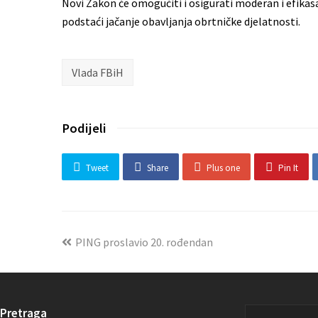
Novi Zakon će omogućiti i osigurati moderan i efikas
podstaći jačanje obavljanja obrtničke djelatnosti.
Vlada FBiH
Podijeli
Tweet
Share
Plus one
Pin It
PING proslavio 20. rođendan
Pretraga