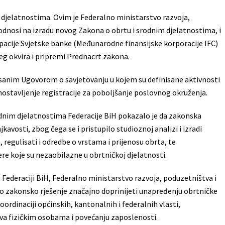
m djelatnostima. Ovim je Federalno ministarstvo razvoja,
e odnosi na izradu novog Zakona o obrtu i srodnim djelatnostima, i
acije Svjetske banke (Međunarodne finansijske korporacije IFC)
eg okvira i pripremi Prednacrt zakona.
isanim Ugovorom o savjetovanju u kojem su definisane aktivnosti
dnostavljenje registracije za poboljšanje poslovnog okruženja.
odnim djelatnostima Federacije BiH pokazalo je da zakonska
vosti, zbog čega se i pristupilo studioznoj analizi i izradi
, regulisati i odredbe o vrstama i prijenosu obrta, te
e koje su nezaobilazne u obrtničkoj djelatnosti.
 Federaciji BiH, Federalno ministarstvo razvoja, poduzetništva i
o zakonsko rješenje značajno doprinijeti unapređenju obrtničke
oordinaciji općinskih, kantonalnih i federalnih vlasti,
va fizičkim osobama i povećanju zaposlenosti.