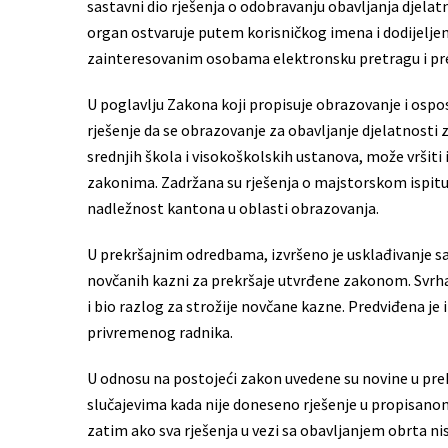
sastavni dio rješenja o odobravanju obavljanja djelat
organ ostvaruje putem korisničkog imena i dodijeljen
zainteresovanim osobama elektronsku pretragu i preg
U poglavlju Zakona koji propisuje obrazovanje i ospos
rješenje da se obrazovanje za obavljanje djelatnosti 
srednjih škola i visokoškolskih ustanova, može vršit
zakonima. Zadržana su rješenja o majstorskom ispitu,
nadležnost kantona u oblasti obrazovanja.
U prekršajnim odredbama, izvršeno je usklađivanje sa
novčanih kazni za prekršaje utvrđene zakonom. Svrha 
i bio razlog za strožije novčane kazne. Predviđena je 
privremenog radnika.
U odnosu na postojeći zakon uvedene su novine u p
slučajevima kada nije doneseno rješenje u propisanom r
zatim ako sva rješenja u vezi sa obavljanjem obrta 