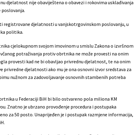
dnu djelatnost nije obaviještena o obavezi i rokovima usklađivanja
 poslovanja.
ti registrovane djelatnosti u vanjskotrgovinskom poslovanju, u
ka politika.
brtnika cjelokupnom svojom imovinom u smislu Zakona o izvršnom
novčanog potraživanja protiv obrtnika ne može provesti na onim
gla provesti kad ne bi obavljao privrednu djelatnost, te na onim
ve privredne djelatnosti ako mu je ona osnovni izvor sredstava za
e u obimu nužnom za zadovoljavanje osnovnih stambenih potreba
brtnika u Federaciji BiH bi bilo ostvareno pola miliona KM
vou. Znatno je ubrzano provođenje procedura i postupaka
no za 50 posto. Unaprijeđen je i postupak razmjene informacija,
iH.