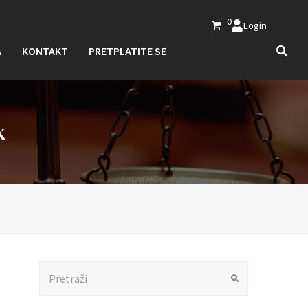
0
Login
A
KONTAKT
PRETPLATITE SE
K
Search
Submit