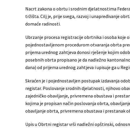
Nacrt zakona o obrtu i srodnim djelatnostima Federaci
tržišta. Cilj je, prije svega, razvoj i unapređivanje obr
domaće radinosti.
Ubrzanje procesa registracije obrtnika i osoba koje 
pojednostavljenom procedurom otvaranja obrta prema
prijema urednog zahtjeva donosi rješenje kojim odobra
posebnih obrta propisano je da nadležno kantonalno 
dana) od prijema urednog zahtjeva i upisuje ga u Regi
Skraćen je i pojednostavljen postupak izdavanja odobr
registar. Poslovanje srodnih djelatnosti, njihovo oba
zajedničko obavljanje, privremena obustava i prestan
kojima je propisan način poslovanja obrta, obavljanj
obavljanje obrta, privremena obustava i prestanak o
Upis u Obrtni registar vrši nadležni opštinski, odnos