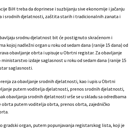
je BiH treba da doprinese i suzbijanju sive ekonomije i jačanju
ta i srodnih djelatnosti, zaštita starih i tradicionalnih zanata i
obavljaju srodnu djelatnost bit će postignuto skraćenom i
 kojoj nadležni organ u roku od sedam dana (ranije 15 dana) od
va obavljanje obrta i upisuje u Obrtni registar. Za obavljanje
ministarstvo izdaje saglasnost u roku od sedam dana (ranije 15
star saglasnosti.
enja za obavljanje srodnih djelatnosti, kao i upis u Obrtni
vljanje putem voditelja djelatnosti, prenos srodnih djelatnosti,
ak obavljanja srodnih djelatnosti vrše se u skladu sa odredbama
e obrta putem voditelja obrta, prenos obrta, zajedničko
brta.
no gradski organ, putem popunjavanja registarskog lista, koji je