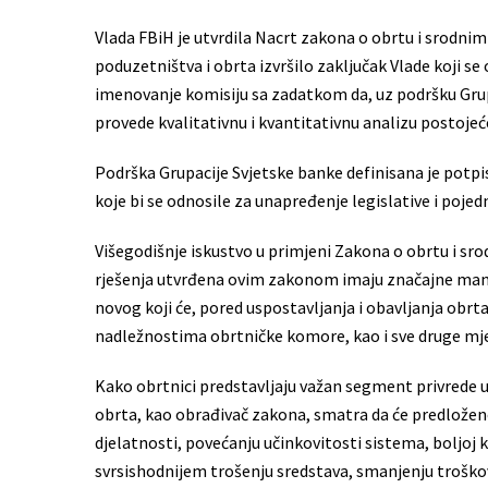
Vlada FBiH je utvrdila Nacrt zakona o obrtu i srodni
poduzetništva i obrta izvršilo zaključak Vlade koji s
imenovanje komisiju sa zadatkom da, uz podršku Grup
provede kvalitativnu i kvantitativnu analizu postojeć
Podrška Grupacije Svjetske banke definisana je potp
koje bi se odnosile za unapređenje legislative i poje
Višegodišnje iskustvo u primjeni Zakona o obrtu i sr
rješenja utvrđena ovim zakonom imaju značajne manjka
novog koji će, pored uspostavljanja i obavljanja obrta
nadležnostima obrtničke komore, kao i sve druge mjer
Kako obrtnici predstavljaju važan segment privrede u
obrta, kao obrađivač zakona, smatra da će predložen
djelatnosti, povećanju učinkovitosti sistema, boljoj k
svrsishodnijem trošenju sredstava, smanjenju troško