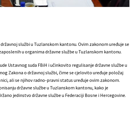
o državnoj službi u Tuzlanskom kantonu. Ovim zakonom uređuje se
ca zaposlenih u organima državne službe u Tuzlanskom kantonu.
de Ustavnog suda FBiH i učinkovito regulisanje državne službe u
og Zakona o državnoj službi, čime se cjelovito uređuje položaj
benici, ali se njihov radno-pravni status uređuje ovim zakonom.
cionisanju državne službe u Tuzlanskom kantonu, kako je
ržano jedinstvo državne službe u Federaciji Bosne i Hercegovine.