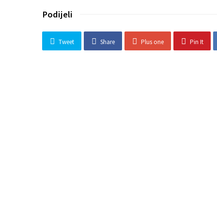
Podijeli
Tweet
Share
Plus one
Pin It