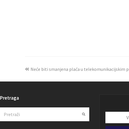
Neće biti smanjena plaća u telekomunikacijskim
Pretraga
Search
Submit
Vaša
email