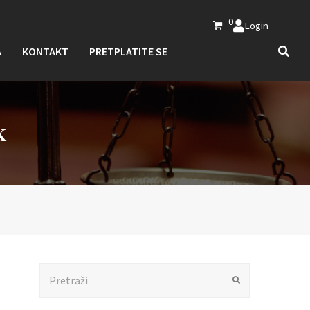
0
Login
A
KONTAKT
PRETPLATITE SE
K
Search
Submit