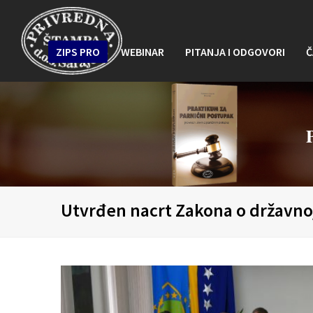
ZIPS PRO
WEBINAR
PITANJA I ODGOVORI
Č
Utvrđen nacrt Zakona o državnoj