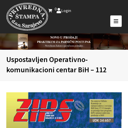
0
Login
NOVO U PRODAJI
PRAKTIKUM ZA PARNIČNI POSTUPAK
- Novelirani Zakon o parničnom postupku -
Uspostavljen Operativno-
komunikacioni centar BiH – 112