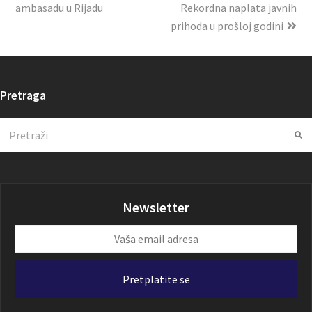
ambasadu u Rijadu
Rekordna naplata javnih
prihoda u prošloj godini
Pretraga
Search
Su
Newsletter
Vaša
email
adresa
Pretplatite se