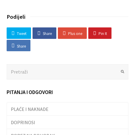
Podijeli
Tweet
Share
Plus one
Pin It
Share
Search
Submit
PITANJA I ODGOVORI
PLAĆE I NAKNADE
DOPRINOSI