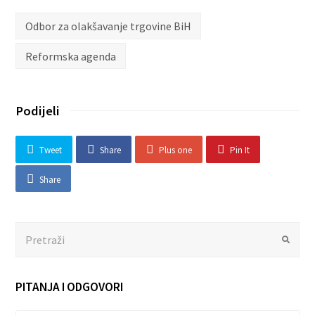
Odbor za olakšavanje trgovine BiH
Reformska agenda
Podijeli
Tweet
Share
Plus one
Pin It
Share
Search
Submit
PITANJA I ODGOVORI