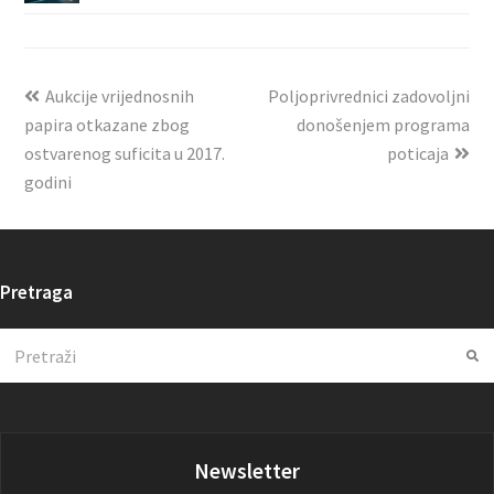
Aukcije vrijednosnih
Poljoprivrednici zadovoljni
papira otkazane zbog
donošenjem programa
ostvarenog suficita u 2017.
poticaja
godini
Pretraga
Search
Su
Newsletter