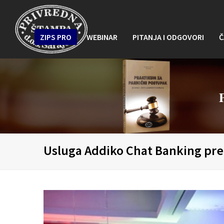
ZIPS PRO
WEBINAR
PITANJA I ODGOVORI
Č
Usluga Addiko Chat Banking pre