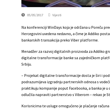
05/05/2017
Vijesti
Na konferenciji WinDays koja je održana u Poreču pred
Hercegovini uvedena nedavno, a čime je Addiko postao
bankarskih transakcija preko Viber platforme.
Menadžer za razvoj digitalnih proizvoda za Addiko gru
digitalne transformacije banke sa zajedničkom platf
Srbiju.
– Projekat digitalne transformacije dosta je širi i p
podrazumijeva izgradnju partnerskih odnosa s vodeć
praktikuju kompanije poput Facebooka, a banka je 
odlučila napraviti partnerstvo s Viberom – rekao je St
Korisnicima te usluge omogućeno je plaćanje računa 