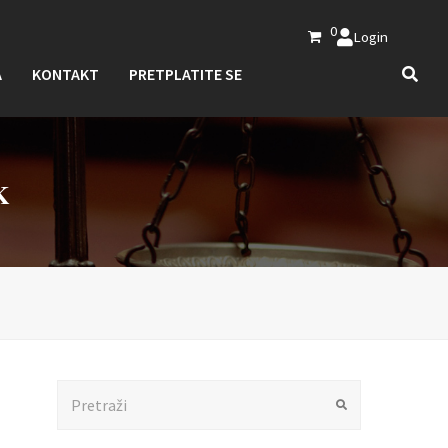
0
Login
A
KONTAKT
PRETPLATITE SE
K
Search
Submit