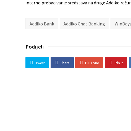
interno prebacivanje sredstava na druge Addiko račune
Addiko Bank
Addiko Chat Banking
WinDay
Podijeli
Tweet
Share
Plus one
Pin It