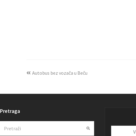
Autobus bez vozača u Beču
Pretraga
Search
Submit
Vaša