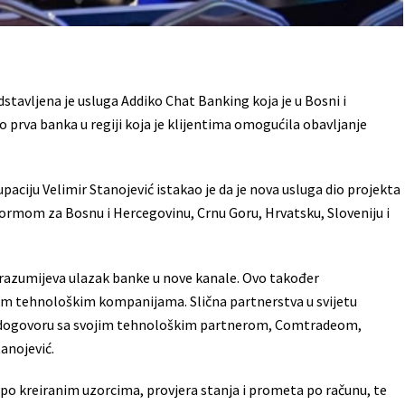
stavljena je usluga Addiko Chat Banking koja je u Bosni i
 prva banka u regiji koja je klijentima omogućila obavljanje
paciju Velimir Stanojević istakao je da je nova usluga dio projekta
ormom za Bosnu i Hercegovinu, Crnu Goru, Hrvatsku, Sloveniju i
odrazumijeva ulazak banke u nove kanale. Ovo također
im tehnološkim kompanijama. Slična partnerstva u svijetu
u dogovoru sa svojim tehnološkim partnerom, Comtradeom,
anojević.
po kreiranim uzorcima, provjera stanja i prometa po računu, te