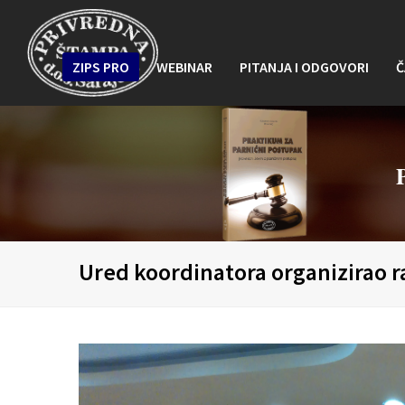
ZIPS PRO
WEBINAR
PITANJA I ODGOVORI
Č
Ured koordinatora organizirao r