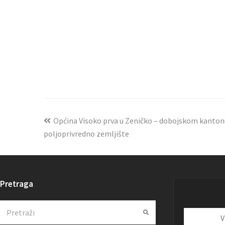
Općina Visoko prva u Zeničko – dobojskom kanton
poljoprivredno zemljište
Pretraga
Search
Submit
Vaša