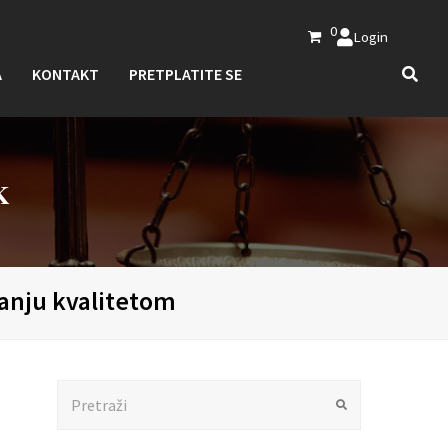
0
Login
A
KONTAKT
PRETPLATITE SE
K
janju kvalitetom
Search
Submit