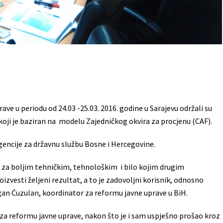
ve u periodu od 24.03 -25.03. 2016. godine u Sarajevu održali su
koji je baziran na modelu Zajedničkog okvira za procjenu (CAF).
gencije za državnu službu Bosne i Hercegovine.
 za boljim tehničkim, tehnološkim i bilo kojim drugim
izvesti željeni rezultat, a to je zadovoljni korisnik, odnosno
gan Ćuzulan, koordinator za reformu javne uprave u BiH.
 za reformu javne uprave, nakon što je i sam uspješno prošao kroz