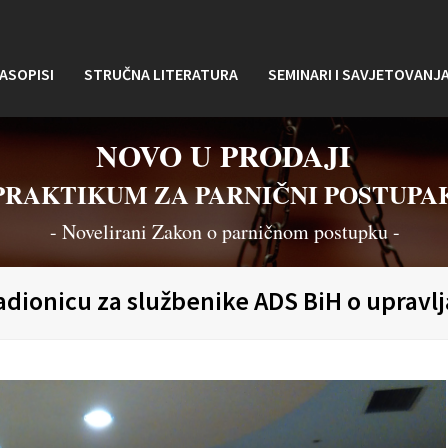
ASOPISI
STRUČNA LITERATURA
SEMINARI I SAVJETOVANJ
NOVO U PRODAJI
PRAKTIKUM ZA PARNIČNI POSTUPA
- Novelirani Zakon o parničnom postupku -
adionicu za službenike ADS BiH o upravl