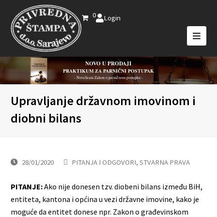
0
Login
NOVO U PRODAJI
PRAKTIKUM ZA PARNIČNI POSTUPAK
- Novelirani Zakon o parničnom postupku -
Upravljanje državnom imovinom i
diobni bilans
28/01/2020
PITANJA I ODGOVORI
,
STVARNA PRAVA
PITANJE:
Ako nije donesen tzv. diobeni bilans između BiH,
entiteta, kantona i općina u vezi državne imovine, kako je
moguće da entitet donese npr. Zakon o građevinskom