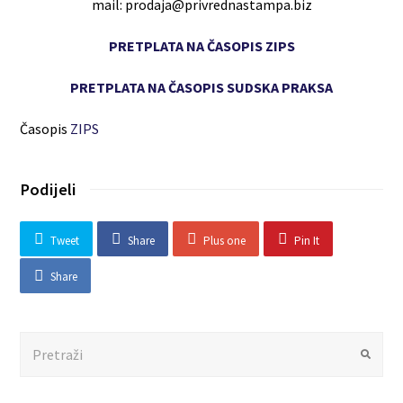
mail: prodaja@privrednastampa.biz
PRETPLATA NA ČASOPIS ZIPS
PRETPLATA NA ČASOPIS SUDSKA PRAKSA
Časopis
ZIPS
Podijeli
Tweet
Share
Plus one
Pin It
Share
Search
Submit