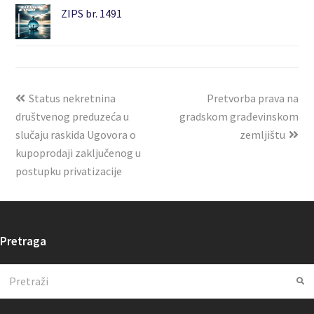
ZIPS br. 1491
Status nekretnina
Pretvorba prava na
društvenog preduzeća u
gradskom građevinskom
slučaju raskida Ugovora o
zemljištu
kupoprodaji zaključenog u
postupku privatizacije
Pretraga
Search
Su