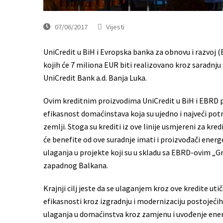
07/06/2017
Vijesti
UniCredit u BiH i Evropska banka za obnovu i razvoj 
kojih će 7 miliona EUR biti realizovano kroz saradnju
UniCredit Bank a.d. Banja Luka.
Ovim kreditnim proizvodima UniCredit u BiH i EBRD p
efikasnost domaćinstava koja su ujedno i najveći potr
zemlji. Stoga su krediti iz ove linije usmjereni za kr
će benefite od ove suradnje imati i proizvođači energe
ulaganja u projekte koji su u skladu sa EBRD-ovim 
zapadnog Balkana.
Krajnji cilj jeste da se ulaganjem kroz ove kredite u
efikasnosti kroz izgradnju i modernizaciju postojećih
ulaganja u domaćinstva kroz zamjenu i uvođenje ener