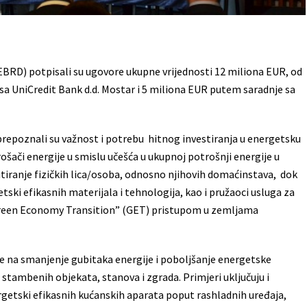
(EBRD) potpisali su ugovore ukupne vrijednosti 12 miliona EUR, od
 sa UniCredit Bank d.d. Mostar i 5 miliona EUR putem saradnje sa
repoznali su važnost i potrebu hitnog investiranja u energetsku
ošači energije u smislu učešća u ukupnoj potrošnji energije u
editiranje fizičkih lica/osoba, odnosno njihovih domaćinstava, dok
tski efikasnih materijala i tehnologija, kao i pružaoci usluga za
„Green Economy Transition” (GET) pristupom u zemljama
tiče na smanjenje gubitaka energije i poboljšanje energetske
 stambenih objekata, stanova i zgrada. Primjeri uključuju i
getski efikasnih kućanskih aparata poput rashladnih uređaja,