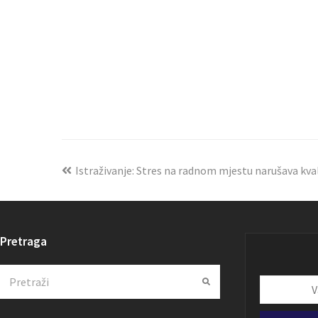
Istraživanje: Stres na radnom mjestu narušava kval
Pretraga
Search
Submit
Vaša
email