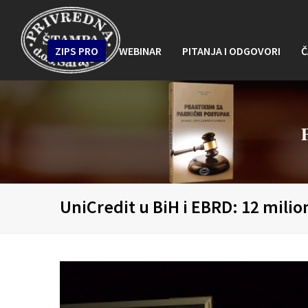
ZIPS PRO
WEBINAR
PITANJA I ODGOVORI
Č
UniCredit u BiH i EBRD: 12 mili