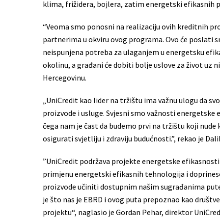
klima, frižidera, bojlera, zatim energetski efikasnih 
“Veoma smo ponosni na realizaciju ovih kreditnih pr
partnerima u okviru ovog programa. Ovo će poslati sna
neispunjena potreba za ulaganjem u energetsku efikas
okolinu, a građani će dobiti ​​bolje uslove za život uz
Hercegovinu.
„UniCredit kao lider na tržištu ima važnu ulogu da svo
proizvode i usluge. Svjesni smo važnosti energetske 
čega nam je čast da budemo prvi na tržištu koji nude k
osigurati svjetliju i zdraviju budućnosti.”, rekao je Da
”UniCredit podržava projekte energetske efikasnosti
primjenu energetski efikasnih tehnologija i doprinese
proizvode učiniti dostupnim našim sugrađanima put
je što nas je EBRD i ovog puta prepoznao kao društ
projektu“, naglasio je Gordan Pehar, direktor UniCred