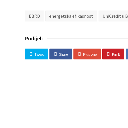
EBRD
energetska efikasnost
UniCredit u 
Podijeli
Tweet
Share
Plus one
Pin It