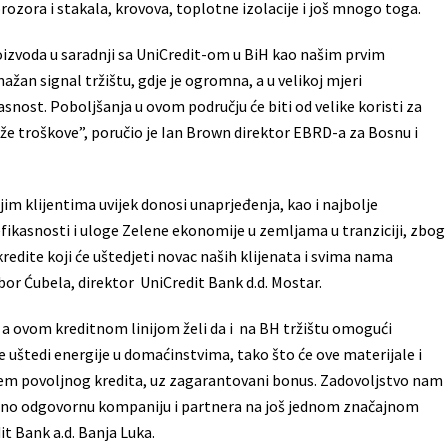
prozora i stakala, krovova, toplotne izolacije i još mnogo toga.
oizvoda u saradnji sa UniCredit-om u BiH kao našim prvim
žan signal tržištu, gdje je ogromna, a u velikoj mjeri
nost. Poboljšanja u ovom području će biti od velike koristi za
 niže troškove”, poručio je Ian Brown direktor EBRD-a za Bosnu i
jim klijentima uvijek donosi unaprjeđenja, kao i najbolje
efikasnosti i uloge Zelene ekonomije u zemljama u tranziciji, zbog
redite koji će uštedjeti novac naših klijenata i svima nama
libor Ćubela, direktor UniCredit Bank d.d. Mostar.
 a ovom kreditnom linijom želi da i na BH tržištu omogući
 uštedi energije u domaćinstvima, tako što će ove materijale i
em povoljnog kredita, uz zagarantovani bonus. Zadovoljstvo nam
veno odgovornu kompaniju i partnera na još jednom značajnom
it Bank a.d. Banja Luka.