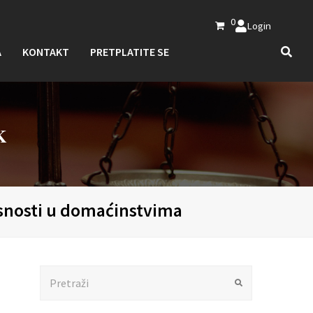
0
Login
A
KONTAKT
PRETPLATITE SE
K
asnosti u domaćinstvima
Search
Submit