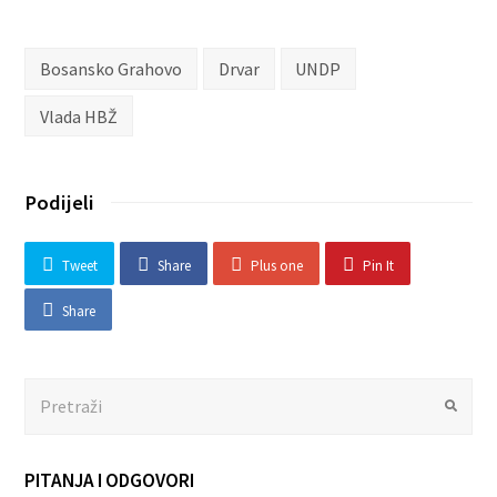
Bosansko Grahovo
Drvar
UNDP
Vlada HBŽ
Podijeli
Tweet
Share
Plus one
Pin It
Share
Search
Submit
PITANJA I ODGOVORI