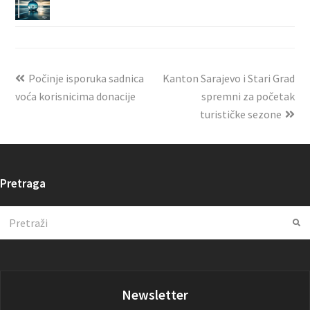
Počinje isporuka sadnica
Kanton Sarajevo i Stari Grad
voća korisnicima donacije
spremni za početak
turističke sezone
Pretraga
Search
Su
Newsletter