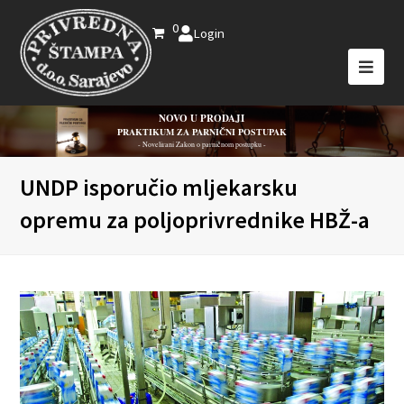
0
Login
NOVO U PRODAJI
PRAKTIKUM ZA PARNIČNI POSTUPAK
- Novelirani Zakon o parničnom postupku -
UNDP isporučio mljekarsku
opremu za poljoprivrednike HBŽ-a