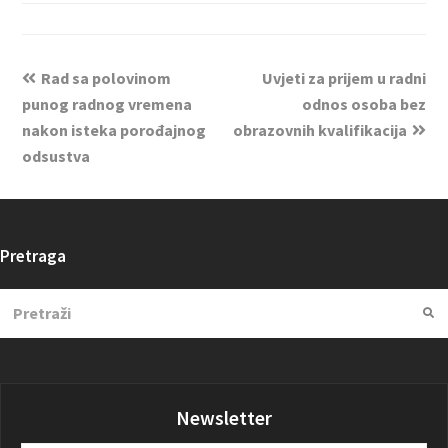
Rad sa polovinom
Uvjeti za prijem u radni
punog radnog vremena
odnos osoba bez
nakon isteka porođajnog
obrazovnih kvalifikacija
odsustva
Pretraga
Search
Su
Newsletter