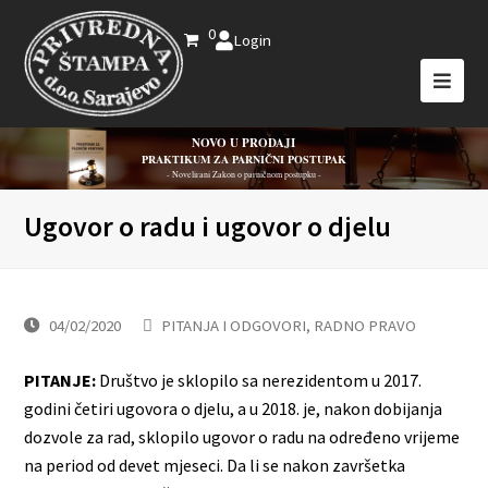
0
Login
NOVO U PRODAJI
PRAKTIKUM ZA PARNIČNI POSTUPAK
- Novelirani Zakon o parničnom postupku -
Ugovor o radu i ugovor o djelu
04/02/2020
PITANJA I ODGOVORI
,
RADNO PRAVO
PITANJE:
Društvo je sklopilo sa nerezidentom u 2017.
godini četiri ugovora o djelu, a u 2018. je, nakon dobijanja
dozvole za rad, sklopilo ugovor o radu na određeno vrijeme
na period od devet mjeseci. Da li se nakon završetka