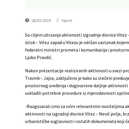
26/03/2019
Vijesti
Sa ciljem ubrzanja aktivnosti izgradnje dionice Vitez 
istok – Vitez zapad u Vitezu je održan sastanak kojem
federalni ministri prometa i komunikacija i prostorno
Ljubo Pravdić.
Nakon prezentacije realiziranih aktivnosti u svezi pro
Travnik – Jajce, zaključeno je kako su stečeni preduv
prostornog uređenja i dogovorene daljnje aktivnosti ka
uskladili potrebne procedure iz mjerodavnosti općinskih
-Razgovarali smo sa svim relevantnim nositeljima akt
aktivnosti na izgradnji dionice Vitez – Nević polje, b
urbanističke suglasnosti i ostalih dokumenata koji će 