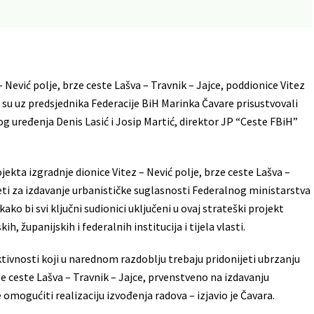
– Nević polje, brze ceste Lašva – Travnik – Jajce, poddionice Vitez
 su uz predsjednika Federacije BiH Marinka Čavare prisustvovali
g uređenja Denis Lasić i Josip Martić, direktor JP “Ceste FBiH”
jekta izgradnje dionice Vitez – Nević polje, brze ceste Lašva –
jeti za izdavanje urbanističke suglasnosti Federalnog ministarstva
ko bi svi ključni sudionici uključeni u ovaj strateški projekt
, županijskih i federalnih institucija i tijela vlasti.
ivnosti koji u narednom razdoblju trebaju pridonijeti ubrzanju
rze ceste Lašva – Travnik – Jajce, prvenstveno na izdavanju
omogućiti realizaciju izvođenja radova – izjavio je Čavara.