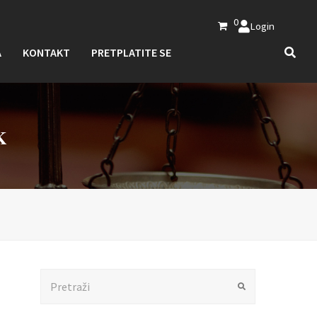
0
Login
A
KONTAKT
PRETPLATITE SE
K
Search
Submit