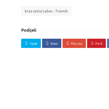
brza cesta Lašva – Travnik
Podijeli
Tweet
Share
Plus one
Pin It