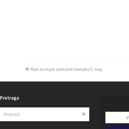
Rok za otpis zateznih kamata 5. maj
Pretraga
Search
Submit
Vaša
email