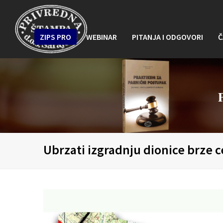
ZIPS PRO
WEBINAR
PITANJA I ODGOVORI
Č
Ubrzati izgradnju dionice brze c