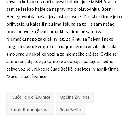
shvatio koliko to znači odvesti mlade ljude iz BiH. Vratio
sam se i rekao hajde da napravimo proizvodnju u Bosni i
Hercegovini da naša djeca ostaju ovdje. Direktor firme je to
prihvatio, u Kalesiji nisu imali sluha za to i ja sam našao
prostor ovdje u Živinicama. Mi radimo ne samo za
Njemačku nego za cijeli svijet, za Kinu, za Tajvan i neke
druge države u Evropi. To su najmodernija vozila, do sada
smo uradili nekoliko vozila za njemačko tržište. Ovdje se
samo rade dijelovi, a tamo se uklapaju i pakuje se jedno
takvo vozilo”, rekao je Suad Bešlić, direktor i vlasnik firme
“Sućo” d.o.o. Živinice.
“Sućo” d.o.o. Živinice
Općina Živinice
Samir Kamenjaković
Suad Bešlić