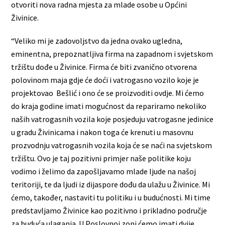
otvoriti nova radna mjesta za mlade osobe u Općini
Živinice.
“Veliko mi je zadovoljstvo da jedna ovako ugledna,
eminentna, prepoznatljiva firma na zapadnom i svjetskom
tržištu dođe u Živinice. Firma će biti zvanično otvorena
polovinom maja gdje će doći i vatrogasno vozilo koje je
projektovao Bešlić i ono će se proizvoditi ovdje. Mi ćemo
do kraja godine imati mogućnost da repariramo nekoliko
naših vatrogasnih vozila koje posjeduju vatrogasne jedinice
u gradu Živinicama i nakon toga će krenuti u masovnu
prozvodnju vatrogasnih vozila koja će se naći na svjetskom
tržištu. Ovo je taj pozitivni primjer naše politike koju
vodimo i želimo da zapošljavamo mlade ljude na našoj
teritoriji, te da ljudi iz dijaspore dođu da ulažu u Živinice. Mi
ćemo, također, nastaviti tu politiku i u budućnosti. Mi time
predstavljamo Živinice kao pozitivno i prikladno područje
za buduća ulaganja. U Poslovnoj zoni ćemo imati dvije