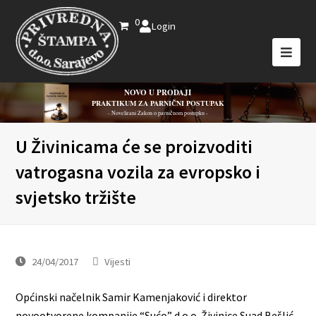
0
Login
NOVO U PRODAJI
PRAKTIKUM ZA PARNIČNI POSTUPAK
- Novelirani Zakon o parničnom postupku -
U Živinicama će se proizvoditi
vatrogasna vozila za evropsko i
svjetsko tržište
24/04/2017
Vijesti
Općinski načelnik Samir Kamenjaković i direktor
novootvorene kompanije “Sućo” d.o.o. Živinice Suad Bešlić