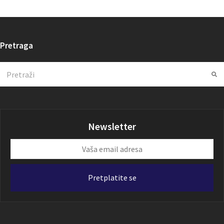
Pretraga
Search
Su
Newsletter
Vaša
email
adresa
Pretplatite se