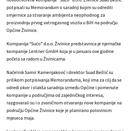
potpisali su Memorandum o saradnji kojim su odredili
smjernice za stvaranje ambijenta neophodnog za
proizvodnju prvog vatrogasnog vozila u BiH na području
Općine Živinice.
Kompanija “Sućo” d.o.o. Živinice predstavnica je njemačke
kompanije Lentner GmbH koja je u januaru ove godine
počela sa radom u Živinicama.
Načelnik Samir Kamenjaković i direktor Suad Bešlić su
prilikom potpisivanja Memoranduma, koji ima za cilj da se
odredi okvir i olakša saradnja između Općine i pomenute
kompanije u područjima od zajedničkog interesa,
razgovarali su i o zvaničnom otvaranju nove kompanije na
području Općine Živinice koje je planirano polovinom
mjeseca maja.