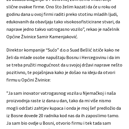
slične ovakve firme. Ono što želim kazati da će u roku od
godinu dana u ovoj firmi raditi preko stotinu mladih ljudi,
edukovanih da obavljaju tako visokosofisticirane stvari, da
naprave jedno takvo vatrogasno vozilo”, rekao je načelnik
Općine Živinice Samir Kamenjaković.
Direktor kompanije “Sućo” d.o.o Suad Bešlić ističe kako ne
želi da mlade osobe napuštaju Bosnu i Hercegovinu i da im
se treba pružiti mogućnost da u svojoj državi naprave nešto
pozitivno, te pojašnjava kako je došao na ideju da otvori
firmu u Općini Živinice:
”Ja sam inovator vatrogasnog vozila u Njemačkoj i naša
proizvodnja raste iz dana u dan, tako da mi više nismo
mogli održati zahtjev kupaca i onda je moj šef predložio da
iz Bosne dovede 20 radnika kod nas da ih zaposlimo tamo.
Ja sam bio ovdje u Bosni, otvorio firmu i tek tada sam