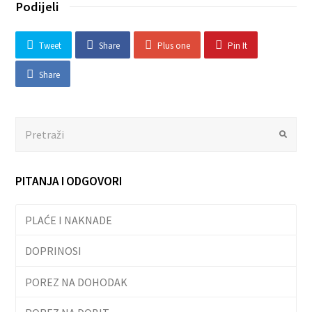
Podijeli
Tweet
Share
Plus one
Pin It
Share
Search
Submit
PITANJA I ODGOVORI
PLAĆE I NAKNADE
DOPRINOSI
POREZ NA DOHODAK