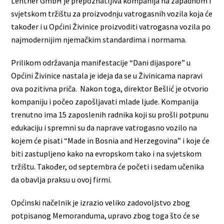
Lentner GmbH je prepoznatljiva kompanija na zapadnom i
svjetskom tržištu za proizvodnju vatrogasnih vozila koja će
također i u Općini Živinice proizvoditi vatrogasna vozila po
najmodernijim njemačkim standardima i normama.
Prilikom održavanja manifestacije “Dani dijaspore” u
Općini Živinice nastala je ideja da se u Živinicama napravi
ova pozitivna priča. Nakon toga, direktor Bešlić je otvorio
kompaniju i počeo zapošljavati mlade ljude. Kompanija
trenutno ima 15 zaposlenih radnika koji su prošli potpunu
edukaciju i spremni su da naprave vatrogasno vozilo na
kojem će pisati “Made in Bosnia and Herzegovina” i koje će
biti zastupljeno kako na evropskom tako i na svjetskom
tržištu. Također, od septembra će početi i sedam učenika
da obavlja praksu u ovoj firmi.
Općinski načelnik je izrazio veliko zadovoljstvo zbog
potpisanog Memoranduma, upravo zbog toga što će se