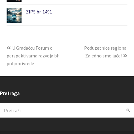
ZIPS br. 1491
U Gradačcu Forum o
Poduzetnice regiona:
perspektivama razvoja bh.
Zajedno smo jače!
poljoprivrede
Pretraga
Search
Su