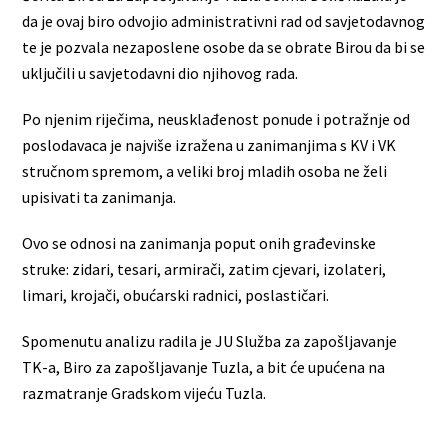
da je ovaj biro odvojio administrativni rad od savjetodavnog
te je pozvala nezaposlene osobe da se obrate Birou da bi se
uključili u savjetodavni dio njihovog rada.
Po njenim riječima, neusklađenost ponude i potražnje od
poslodavaca je najviše izražena u zanimanjima s KV i VK
stručnom spremom, a veliki broj mladih osoba ne želi
upisivati ta zanimanja.
Ovo se odnosi na zanimanja poput onih građevinske
struke: zidari, tesari, armirači, zatim cjevari, izolateri,
limari, krojači, obućarski radnici, poslastičari.
Spomenutu analizu radila je JU Služba za zapošljavanje
TK-a, Biro za zapošljavanje Tuzla, a bit će upućena na
razmatranje Gradskom vijeću Tuzla.