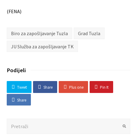
(FENA)
Biro za zapošljavanje Tuzla
Grad Tuzla
JU Služba za zapošljavanje TK
Podijeli
Tweet
Share
Plus one
Pin It
Share
Search
Submit