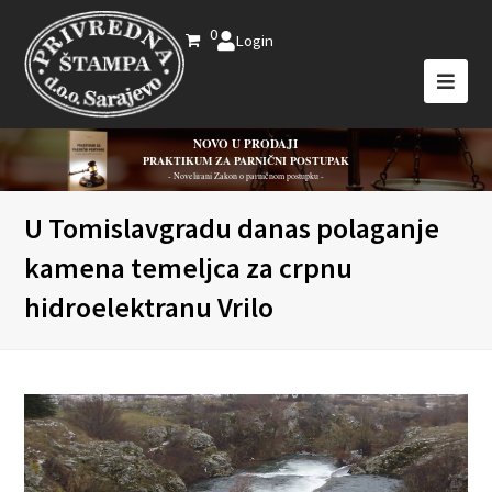
0
Login
NOVO U PRODAJI
PRAKTIKUM ZA PARNIČNI POSTUPAK
- Novelirani Zakon o parničnom postupku -
U Tomislavgradu danas polaganje
kamena temeljca za crpnu
hidroelektranu Vrilo