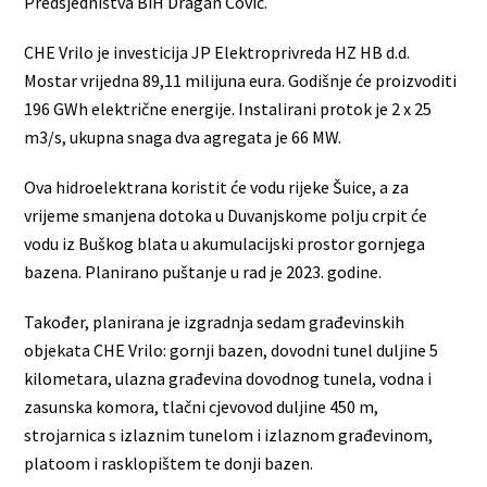
Predsjedništva BiH Dragan Čović.
CHE Vrilo je investicija JP Elektroprivreda HZ HB d.d.
Mostar vrijedna 89,11 milijuna eura. Godišnje će proizvoditi
196 GWh električne energije. Instalirani protok je 2 x 25
m3/s, ukupna snaga dva agregata je 66 MW.
Ova hidroelektrana koristit će vodu rijeke Šuice, a za
vrijeme smanjena dotoka u Duvanjskome polju crpit će
vodu iz Buškog blata u akumulacijski prostor gornjega
bazena. Planirano puštanje u rad je 2023. godine.
Također, planirana je izgradnja sedam građevinskih
objekata CHE Vrilo: gornji bazen, dovodni tunel duljine 5
kilometara, ulazna građevina dovodnog tunela, vodna i
zasunska komora, tlačni cjevovod duljine 450 m,
strojarnica s izlaznim tunelom i izlaznom građevinom,
platoom i rasklopištem te donji bazen.