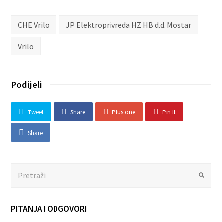
CHE Vrilo
JP Elektroprivreda HZ HB d.d. Mostar
Vrilo
Podijeli
Tweet
Share
Plus one
Pin It
Share
Search
Submit
PITANJA I ODGOVORI