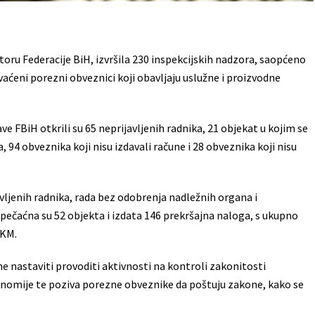
storu Federacije BiH, izvršila 230 inspekcijskih nadzora, saopćeno
vaćeni porezni obveznici koji obavljaju uslužne i proizvodne
e FBiH otkrili su 65 neprijavljenih radnika, 21 objekat u kojim se
94 obveznika koji nisu izdavali račune i 28 obveznika koji nisu
vljenih radnika, rada bez odobrenja nadležnih organa i
ečaćna su 52 objekta i izdata 146 prekršajna naloga, s ukupno
 KM.
e nastaviti provoditi aktivnosti na kontroli zakonitosti
onomije te poziva porezne obveznike da poštuju zakone, kako se