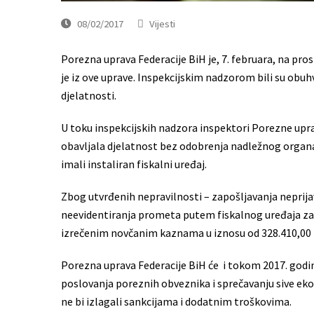
08/02/2017
Vijesti
Porezna uprava Federacije BiH je, 7. februara, na pro
je iz ove uprave. Inspekcijskim nadzorom bili su obuh
djelatnosti.
U toku inspekcijskih nadzora inspektori Porezne uprav
obavljala djelatnost bez odobrenja nadležnog organa, 
imali instaliran fiskalni uređaj.
Zbog utvrđenih nepravilnosti – zapošljavanja neprija
neevidentiranja prometa putem fiskalnog uređaja zap
izrečenim novčanim kaznama u iznosu od 328.410,00
Porezna uprava Federacije BiH će i tokom 2017. godin
poslovanja poreznih obveznika i sprečavanju sive ek
ne bi izlagali sankcijama i dodatnim troškovima.