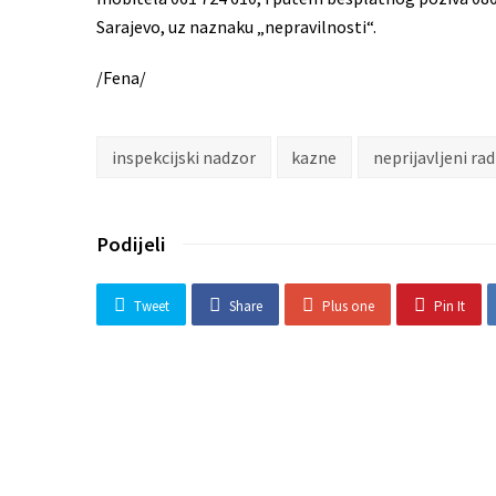
Sarajevo, uz naznaku „nepravilnosti“.
/Fena/
inspekcijski nadzor
kazne
neprijavljeni rad
Podijeli
Tweet
Share
Plus one
Pin It