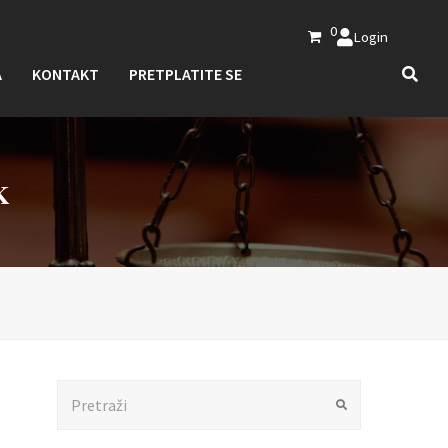
0
Login
A
KONTAKT
PRETPLATITE SE
K
Search
Submit