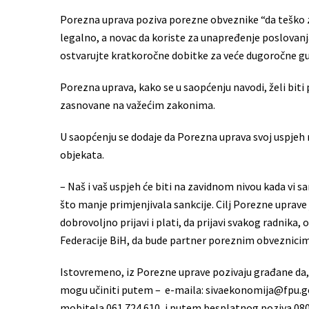
Porezna uprava poziva porezne obveznike “da teško z
legalno, a novac da koriste za unapređenje poslovanja
ostvarujte kratkoročne dobitke za veće dugoročne gu
Porezna uprava, kako se u saopćenju navodi, želi bit
zasnovane na važećim zakonima.
U saopćenju se dodaje da Porezna uprava svoj uspjeh ne
objekata.
– Naš i vaš uspjeh će biti na zavidnom nivou kada vi s
što manje primjenjivala sankcije. Cilj Porezne uprave
dobrovoljno prijavi i plati, da prijavi svakog radnik
Federacije BiH, da bude partner poreznim obveznicima,
Istovremeno, iz Porezne uprave pozivaju građane da, 
mogu učiniti putem – e-maila: sivaekonomija@fpu.g
mobitela 061 724 610, i putem besplatnog poziva 080