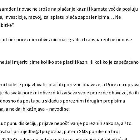
arađeni novac ne troše na plaćanje kazni i kamata već da posluju
, investicije, razvoj, za isplatu plaća zaposlenicima… Ne
bitke”.
i partner poreznim obveznicima i graditi transparentne odnose
 želi mjeriti time koliko ste platili kazni ili koliko je zapečaćeno
ami budete prijavljivali i plaćali porezne obaveze, a Porezna uprava
 je da svaki porezni obveznik izvršava svoje porezne obaveze, da ih
a, odnosno da postupa u skladu s poreznim i drugim propisima
 a ne da ih kažnjava – navodi se.
uz punu diskeciju, prijave nepoštivanje poreznih zakona, a što
ov.ba i primjedbe@fpu.gov.ba, putem SMS poruke na broj
 020 333, odnosno putem pošte na adresu Husrefa Redžića 4,