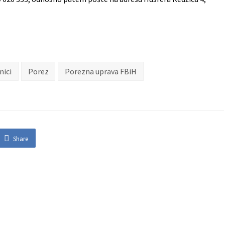
nici
Porez
Porezna uprava FBiH
Share