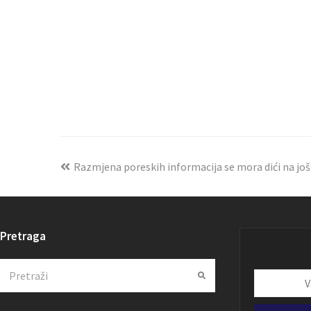
Razmjena poreskih informacija se mora dići na još 
Pretraga
Search
Submit
Vaša
email