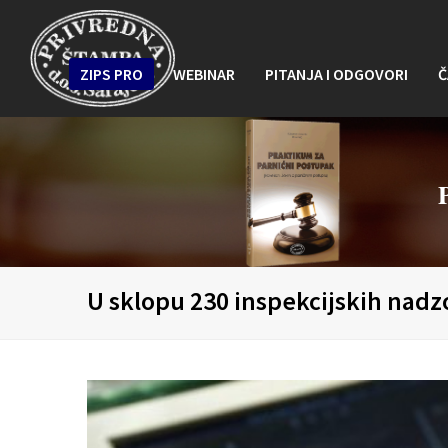
ZIPS PRO
WEBINAR
PITANJA I ODGOVORI
Č
U sklopu 230 inspekcijskih nadz