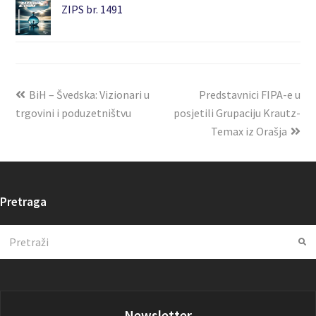
ZIPS br. 1491
BiH – Švedska: Vizionari u
Predstavnici FIPA-e u
trgovini i poduzetništvu
posjetili Grupaciju Krautz-
Temax iz Orašja
Pretraga
Search
Su
Newsletter