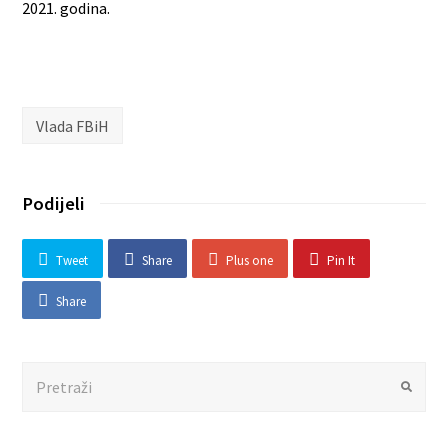
2021. godina.
Vlada FBiH
Podijeli
Tweet
Share
Plus one
Pin It
Share
Search
Submit