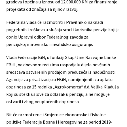
gradova i općina u iznosu od 12.000.000 KM za finansiranje
projekata od značaja za njihov razvoj.
Federalna vlada će razmotriti i Pravilnik o naknadi
pogrebnih troškova u slučaju smrti korisnika penzije koji je
donio Upravni odbor Federalnog zavoda za
penzijsko/mirovinsko i invalidsko osiguranje.
Vlada Federacije BiH, u funkciji Skupštine Razvojne banke
FBiH, na dnevnom redu ima raspodjelu dijela novčanih
sredstava ostvarenih prodajom preduzeća iz nadležnosti
Agencije za privatizaciju u FBiH, namijenjenih za uplatu
doprinosa za 15 radnika „Agrokomerca“ d.d. Velika Kladuša
koji su stekli uslove za odlazak u penziju, a ne mogu je
ostvariti zbog neuplaćenih doprinosa.
Bit će razmotrene i Smjernice ekonomske i fiskalne
politike Federacije Bosne i Hercegovine za period 2019-