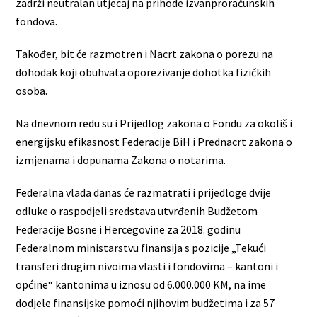
zadrži neutralan utjecaj na prihode izvanproračunskih
fondova.
Također, bit će razmotren i Nacrt zakona o porezu na
dohodak koji obuhvata oporezivanje dohotka fizičkih
osoba.
Na dnevnom redu su i Prijedlog zakona o Fondu za okoliš i
energijsku efikasnost Federacije BiH i Prednacrt zakona o
izmjenama i dopunama Zakona o notarima.
Federalna vlada danas će razmatrati i prijedloge dvije
odluke o raspodjeli sredstava utvrđenih Budžetom
Federacije Bosne i Hercegovine za 2018. godinu
Federalnom ministarstvu finansija s pozicije „Tekući
transferi drugim nivoima vlasti i fondovima – kantoni i
općine“ kantonima u iznosu od 6.000.000 KM, na ime
dodjele finansijske pomoći njihovim budžetima i za 57