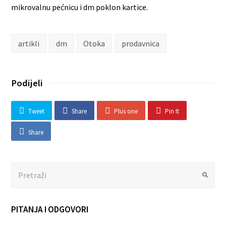
mikrovalnu pećnicu i dm poklon kartice.
artikli
dm
Otoka
prodavnica
Podijeli
Tweet
Share
Plus one
Pin It
Share
Search
Submit
PITANJA I ODGOVORI