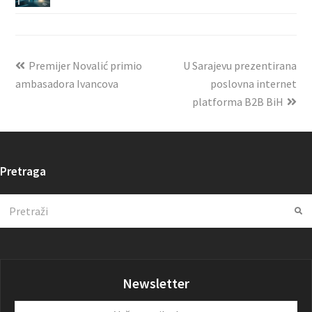
Premijer Novalić primio
U Sarajevu prezentirana
ambasadora Ivancova
poslovna internet
platforma B2B BiH
Pretraga
Search
Su
Newsletter
Vaša