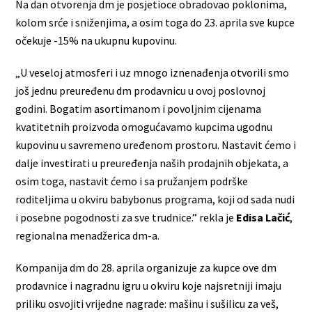
Na dan otvorenja dm je posjetioce obradovao poklonima,
kolom srće i sniženjima, a osim toga do 23. aprila sve kupce
očekuje -15% na ukupnu kupovinu.
„U veseloj atmosferi i uz mnogo iznenađenja otvorili smo
još jednu preuređenu dm prodavnicu u ovoj poslovnoj
godini. Bogatim asortimanom i povoljnim cijenama
kvatitetnih proizvoda omogućavamo kupcima ugodnu
kupovinu u savremeno uređenom prostoru. Nastavit ćemo i
dalje investirati u preuređenja naših prodajnih objekata, a
osim toga, nastavit ćemo i sa pružanjem podrške
roditeljima u okviru babybonus programa, koji od sada nudi
i posebne pogodnosti za sve trudnice.” rekla je
Edisa Lačić
,
regionalna menadžerica dm-a.
Kompanija dm do 28. aprila organizuje za kupce ove dm
prodavnice i nagradnu igru u okviru koje najsretniji imaju
priliku osvojiti vrijedne nagrade: mašinu i sušilicu za veš,