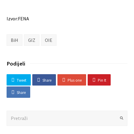
Izvor:FENA
BiH
GIZ
OIE
Podijeli
Tweet
Share
Plus one
Pin It
Share
Search
Submit