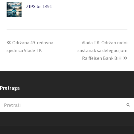
ZIPS br. 1491
Održana 49. redovna
Vlada TK: Održan radni
sjednica Vlade TK
sastanak sa delegacijom
Raiffeisen Bank BiH
Pretraga
Search
Su