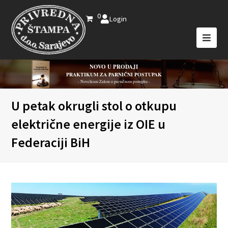
0
Login
NOVO U PRODAJI
PRAKTIKUM ZA PARNIČNI POSTUPAK
- Novelirani Zakon o parničnom postupku -
U petak okrugli stol o otkupu
električne energije iz OIE u
Federaciji BiH