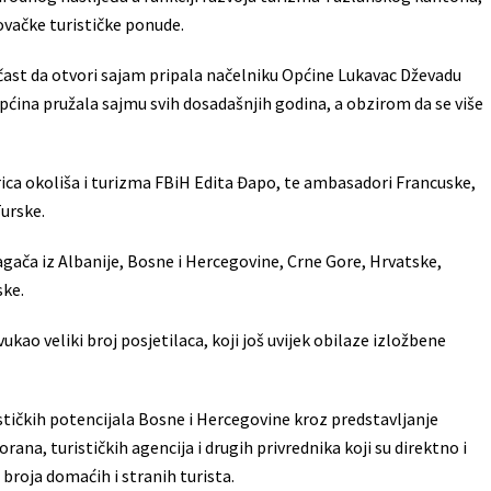
vačke turističke ponude.
 čast da otvori sajam pripala načelniku Općine Lukavac Dževadu
Općina pružala sajmu svih dosadašnjih godina, a obzirom da se više
rica okoliša i turizma FBiH Edita Đapo, te ambasadori Francuske,
Turske.
agača iz Albanije, Bosne i Hercegovine, Crne Gore, Hrvatske,
ske.
kao veliki broj posjetilaca, koji još uvijek obilaze izložbene
ističkih potencijala Bosne i Hercegovine kroz predstavljanje
orana, turističkih agencija i drugih privrednika koji su direktno i
broja domaćih i stranih turista.