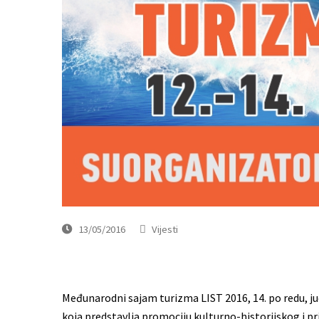
13/05/2016
Vijesti
Međunarodni sajam turizma LIST 2016, 14. po redu, juče
koja predstavlja promociju kulturno-historijskog i p