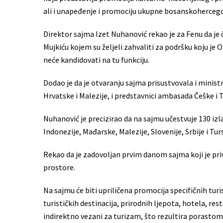
ali i unapeđenje i promociju ukupne bosanskohercego
Direktor sajma Izet Nuhanović rekao je za Fenu da je
Mujkiću kojem su željeli zahvaliti za podršku koju je 
neće kandidovati na tu funkciju.
Dodao je da je otvaranju sajma prisustvovala i minist
Hrvatske i Malezije, i predstavnici ambasada Češke i 
Nuhanović je precizirao da na sajmu učestvuje 130 izl
Indonezije, Mađarske, Malezije, Slovenije, Srbije i Tur
Rekao da je zadovoljan prvim danom sajma koji je privu
prostore.
Na sajmu će biti upriličena promocija specifičnih tur
turističkih destinacija, prirodnih ljepota, hotela, rest
indirektno vezani za turizam, što rezultira porastom 