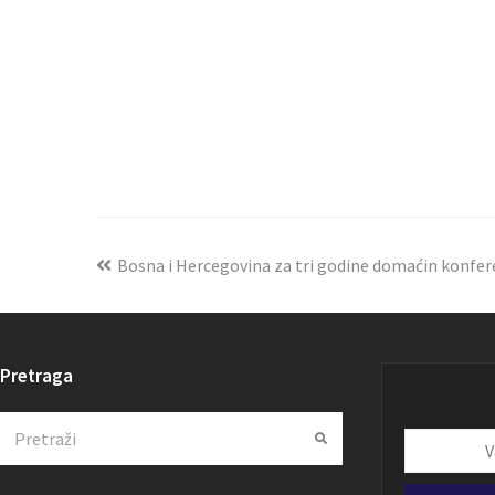
Bosna i Hercegovina za tri godine domaćin konfe
Pretraga
Search
Submit
Vaša
email