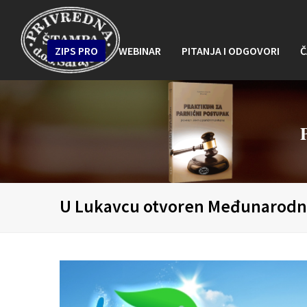
ZIPS PRO
WEBINAR
PITANJA I ODGOVORI
Č
U Lukavcu otvoren Međunarodni