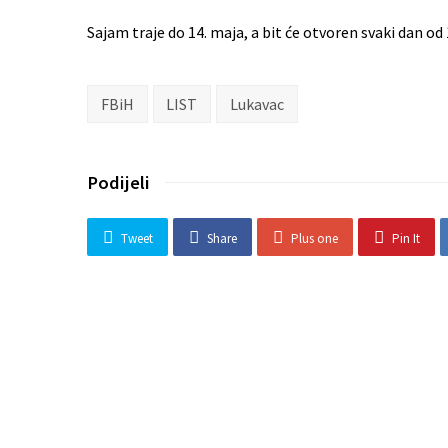
Sajam traje do 14. maja, a bit će otvoren svaki dan od 
FBiH
LIST
Lukavac
Podijeli
Tweet
Share
Plus one
Pin It