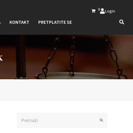
0
Login
A
KONTAKT
PRETPLATITE SE
K
Search
Submit