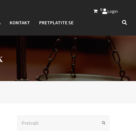
0
Login
A
KONTAKT
PRETPLATITE SE
K
Search
Submit