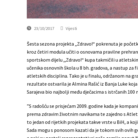
23/10/2017
Vijesti
Šesta sezona projekta „Zdravo!“ pokrenuta je početk
kroz četiri modula učiti o osnovama pravilne prehrane
sportskom dijelu ,,Zdravo!“ kupa takmičili u atletski
učenika osnovnih škola u 8 bh. gradova, a nastup za fi
atletskih disciplina. Tako je u finalu, održanom na g
rezultate ostvarila je Almina Rašić iz Banja Luke koja 
Sarajeva bio najbolji među dječacima s istrčanih 100 
”S radošću se prisjećam 2009. godine kada je kompan
prema zdravim životnim navikama te zajedno s Atlets
to jedan od rijetkih projekata takve vrste u BiH, a k
Sada mogu s ponosom kazati da je tokom svih ovih god
a neki su postali reprezentativci naše zemlje poput Ni