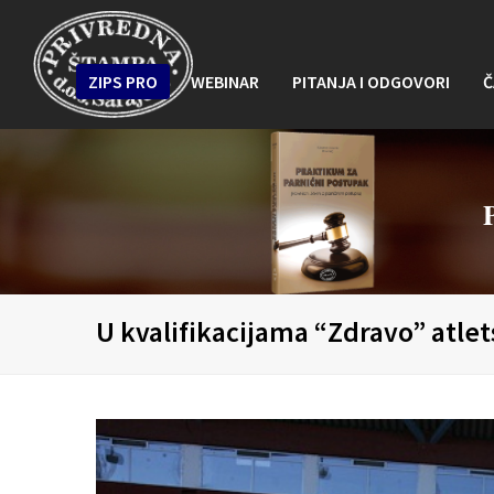
ZIPS PRO
WEBINAR
PITANJA I ODGOVORI
Č
U kvalifikacijama “Zdravo” atle