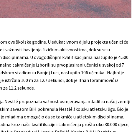
om ove školske godine. U edukativnom dijelu projekta učenici će
 i važnosti bavljenja fizičkim aktivnostima, dok su se u
m disciplinama. U ovogodišnjim kvalifikacijama nastupilo je 4.500
nalno takmičenje izborili su prvoplasirani učenici u svakoj od 7
radskom stadionu u Banjoj Luci, nastupilo 106 učenika. Najbolje
je istrčala 100 m za 12.7 sekundi, dok je Ilhan Ibrahimović iz
m za 11.2 sekunde.
ija Nestlé prepoznala važnost usmjeravanja mladih u našoj zemlji
kim savezom BiH pokrenula Nestlé školsku atletsku ligu. Bio je
oji je mladima omogućio da se takmiče u atletskim disciplinama.
ina kroz naše kvalifikacije i takmičenja prošlo oko 30.000 djece,
kolije Stanivuković, lamije Pašalić, Kanite Bilić i Borislava