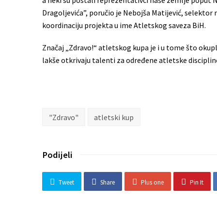
Dragoljevića”, poručio je Nebojša Matijević, selektor 
koordinaciju projekta u ime Atletskog saveza BiH.
Značaj „Zdravo!“ atletskog kupa je i u tome što okuplja
lakše otkrivaju talenti za određene atletske disciplin
"Zdravo"
atletski kup
Podijeli
Tweet
Share
Plus one
Pin It