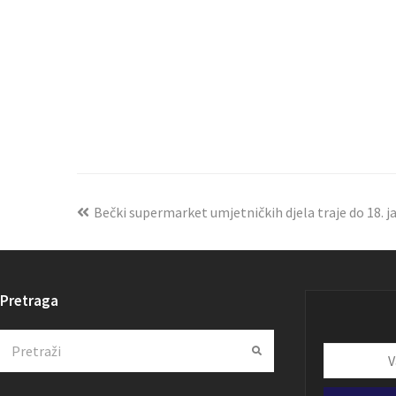
Bečki supermarket umjetničkih djela traje do 18. j
Pretraga
Search
Submit
Vaša
email