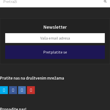
Su
Newsletter
Vaša
email
adresa
Pretplatite se
Pratite nas na društvenim mrežama
Pronađite nas!