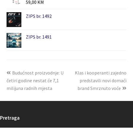
59,00
KM
ZIPS br. 1492
ZIPS br. 1491
Budućnost proizvodnje: U
Klas i kooperanti zajedno
četiri godine nestat će 7,1
predstavili novi domaći
milijuna radnih mjesta
brand Smrznuto voće
Pretraga
Search