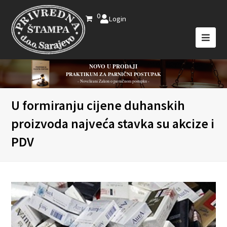
0
Login
NOVO U PRODAJI
PRAKTIKUM ZA PARNIČNI POSTUPAK
- Novelirani Zakon o parničnom postupku -
U formiranju cijene duhanskih
proizvoda najveća stavka su akcize i
PDV