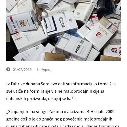
01/02/2016
Vijesti
Iz Fabrike duhana Sarajevo dali su informaciju o tome šta
sve utiče na formiranje visine maloprodajnih cijena
duhanskih proizvoda, u kojoj se kaže:
„Stupanjem na snagu Zakona o akcizama BiH u julu 2009.
godine došlo je do značajnog povećanja maloprodajnih
cijena duhanskih proizvoda. I tada smo a i danas tvrdimo da