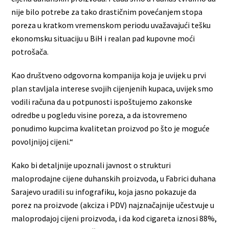
nije bilo potrebe za tako drastičnim povećanjem stopa
poreza u kratkom vremenskom periodu uvažavajući tešku
ekonomsku situaciju u BiH i realan pad kupovne moći
potrošača.
Kao društveno odgovorna kompanija koja je uvijek u prvi
plan stavljala interese svojih cijenjenih kupaca, uvijek smo
vodili računa da u potpunosti ispoštujemo zakonske
odredbe u pogledu visine poreza, a da istovremeno
ponudimo kupcima kvalitetan proizvod po što je moguće
povoljnijoj cijeni.“
Kako bi detaljnije upoznali javnost o strukturi
maloprodajne cijene duhanskih proizvoda, u Fabrici duhana
Sarajevo uradili su infografiku, koja jasno pokazuje da
porez na proizvode (akciza i PDV) najznačajnije učestvuje u
maloprodajoj cijeni proizvoda, i da kod cigareta iznosi 88%,