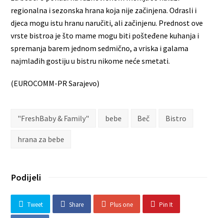
regionalna i sezonska hrana koja nije začinjena. Odrasli i
djeca mogu istu hranu naručiti, ali začinjenu. Prednost ove
vrste bistroa je što mame mogu biti pošteđene kuhanja i
spremanja barem jednom sedmično, a vriska i galama
najmlađih gostiju u bistru nikome neće smetati.
(EUROCOMM-PR Sarajevo)
"FreshBaby & Family"
bebe
Beč
Bistro
hrana za bebe
Podijeli
Tweet
Share
Plus one
Pin It