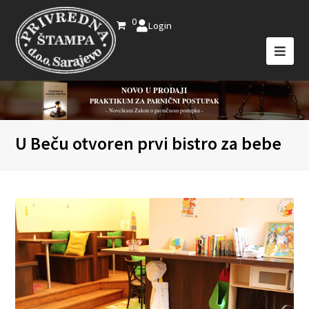
0
Login
NOVO U PRODAJI
PRAKTIKUM ZA PARNIČNI POSTUPAK
- Novelirani Zakon o parničnom postupku -
U Beču otvoren prvi bistro za bebe