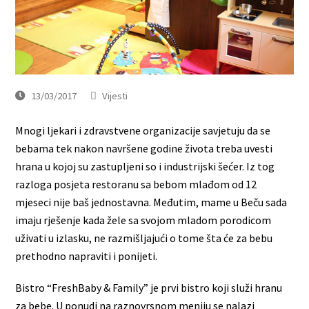
13/03/2017
Vijesti
Mnogi ljekari i zdravstvene organizacije savjetuju da se
bebama tek nakon navršene godine života treba uvesti
hrana u kojoj su zastupljeni so i industrijski šećer. Iz tog
razloga posjeta restoranu sa bebom mlađom od 12
mjeseci nije baš jednostavna. Međutim, mame u Beču sada
imaju rješenje kada žele sa svojom mladom porodicom
uživati u izlasku, ne razmišljajući o tome šta će za bebu
prethodno napraviti i ponijeti.
Bistro “FreshBaby & Family” je prvi bistro koji služi hranu
za bebe. U ponudi na raznovrsnom meniju se nalazi