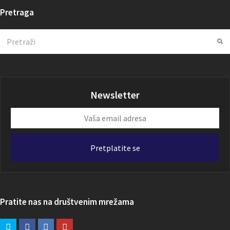
Pretraga
Search
Su
Newsletter
Vaša
email
adresa
Pretplatite se
Pratite nas na društvenim mrežama