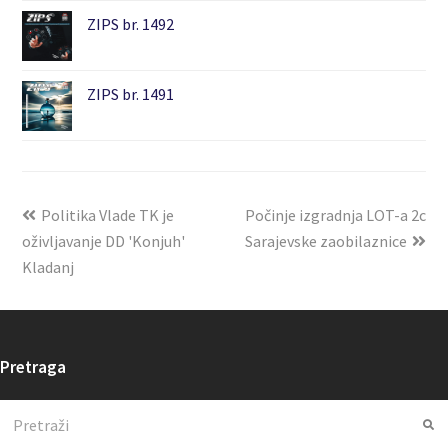
ZIPS br. 1492
ZIPS br. 1491
Politika Vlade TK je
Počinje izgradnja LOT-a 2c
oživljavanje DD 'Konjuh'
Sarajevske zaobilaznice
Kladanj
Pretraga
Search
Su