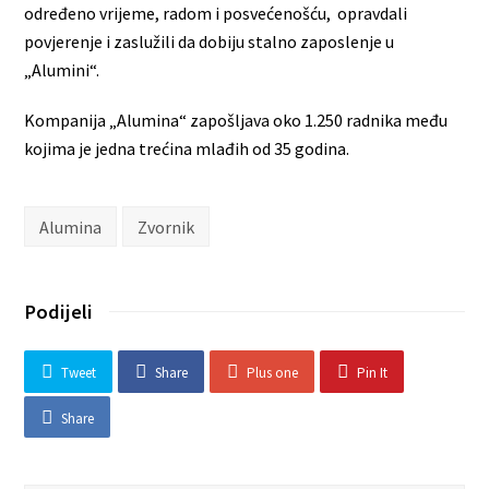
određeno vrijeme, radom i posvećenošću, opravdali
povjerenje i zaslužili da dobiju stalno zaposlenje u
„Alumini“.
Kompanija „Alumina“ zapošljava oko 1.250 radnika među
kojima je jedna trećina mlađih od 35 godina.
Alumina
Zvornik
Podijeli
Tweet
Share
Plus one
Pin It
Share