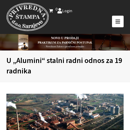
0
Login
NOVO U PRODAJI
PRAKTIKUM ZA PARNIČNI POSTUPAK
- Novelirani Zakon o parničnom postupku -
U „Alumini“ stalni radni odnos za 19
radnika