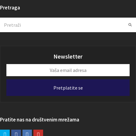
Pretraga
Search
Su
Newsletter
Vaša
email
adresa
Pretplatite se
Pratite nas na društvenim mrežama