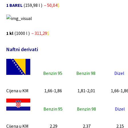
1 BAREL
(159,98 l )
– 50,04
$
1 kl
(1000 l )
– 311,29
$
Naftni derivati
Benzin 95
Benzin 98
Dizel
Cijena u KM
1,66-1,86
1,81-2,01
1,66-1,8
Benzin 95
Benzin 98
Dizel
Cijena u KM
2.29
2.37
2.15