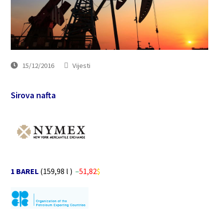
15/12/2016
Vijesti
Sirova nafta
1 BAREL
(159,98 l )
–
51
,82
$