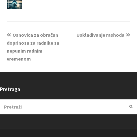
Osnovica za obračun
Usklađivanje rashoda
doprinosa za radnike sa
nepunim radnim
vremenom
Pretraga
Search
Su