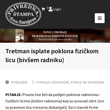
0
Login
NOVO U PRODAJI
PRAKTIKUM ZA PARNIČNI POSTUPAK
- Novelirani Zakon o parničnom postupku -
Tretman isplate poklona fizičkom
licu (bivšem radniku)
07/02/2023
PITANJA I ODGOVORI
,
POREZ NA DOHODAK
PITANJE:
Pravno lice želi da podijeli poklone radnicima i
fizičkim licima (bivšim radnicima) koji su osnovali obrt (oni
su pravnom licu trenutno dobavljači). Da li vlasnik firme