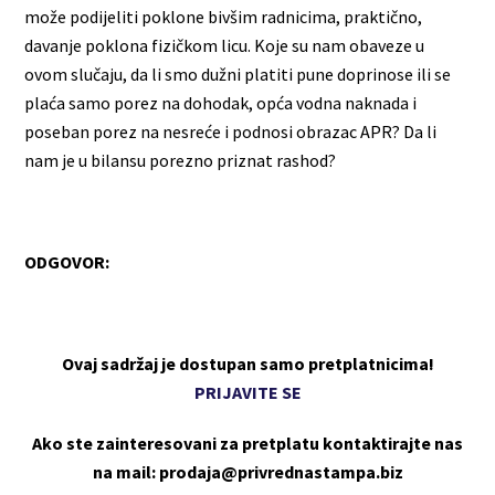
može podijeliti poklone bivšim radnicima, praktično,
davanje poklona fizičkom licu. Koje su nam obaveze u
ovom slučaju, da li smo dužni platiti pune doprinose ili se
plaća samo porez na dohodak, opća vodna naknada i
poseban porez na nesreće i podnosi obrazac APR? Da li
nam je u bilansu porezno priznat rashod?
ODGOVOR:
Ovaj sadržaj je dostupan samo pretplatnicima!
PRIJAVITE SE
Ako ste zainteresovani za pretplatu kontaktirajte nas
na mail: prodaja@privrednastampa.biz