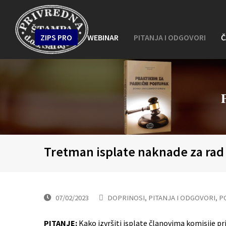
ZIPS PRO
WEBINAR
PITANJA I ODGOVORI
Č
Tretman isplate naknade za rad
07/02/2023
DOPRINOSI
,
PITANJA I ODGOVORI
,
P
PITANJE:
Kako izvršiti isplate članovima komisije pr