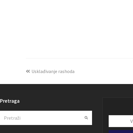
Usklađivanje rashoda
Pretraga
Search
Submit
Vaša
email