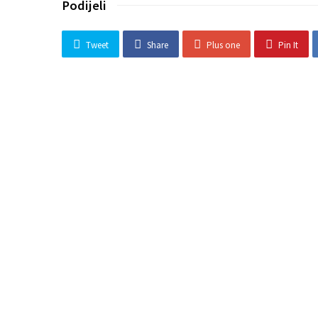
Podijeli
Tweet
Share
Plus one
Pin It