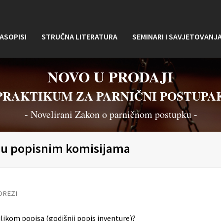
ASOPISI
STRUČNA LITERATURA
SEMINARI I SAVJETOVANJ
NOVO U PRODAJI
PRAKTIKUM ZA PARNIČNI POSTUPA
- Novelirani Zakon o parničnom postupku -
 u popisnim komisijama
OREZI
ilikom popisa (godišnji popis inventure)?