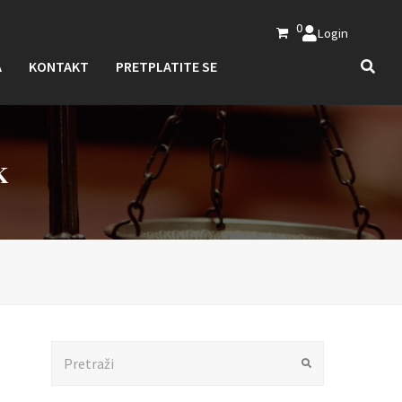
0
Login
A
KONTAKT
PRETPLATITE SE
K
Search
Submit