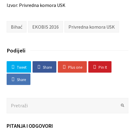
Izvor: Privredna komora USK
Bihać
EKOBIS 2016
Privredna komora USK
Podijeli
Tweet
Share
Plus one
Pin It
Share
Search
Submit
PITANJA I ODGOVORI