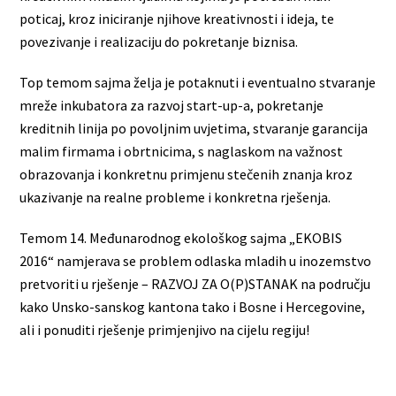
poticaj, kroz iniciranje njihove kreativnosti i ideja, te
povezivanje i realizaciju do pokretanje biznisa.
Top temom sajma želja je potaknuti i eventualno stvaranje
mreže inkubatora za razvoj start-up-a, pokretanje
kreditnih linija po povoljnim uvjetima, stvaranje garancija
malim firmama i obrtnicima, s naglaskom na važnost
obrazovanja i konkretnu primjenu stečenih znanja kroz
ukazivanje na realne probleme i konkretna rješenja.
Temom 14. Međunarodnog ekološkog sajma „EKOBIS
2016“ namjerava se problem odlaska mladih u inozemstvo
pretvoriti u rješenje – RAZVOJ ZA O(P)STANAK na području
kako Unsko-sanskog kantona tako i Bosne i Hercegovine,
ali i ponuditi rješenje primjenjivo na cijelu regiju!