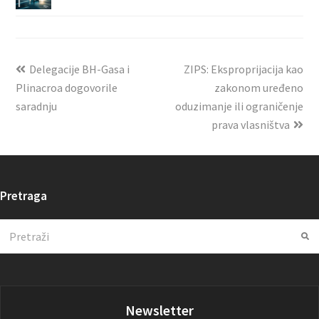
Delegacije BH-Gasa i
ZIPS: Eksproprijacija kao
Plinacroa dogovorile
zakonom uređeno
saradnju
oduzimanje ili ograničenje
prava vlasništva
Pretraga
Search
Su
Newsletter