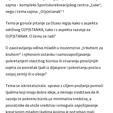
sajma – kompleks Sportskorekreacijskog centra „Luke“,
nego i tema sajma: „O(p)stanak“ !
Tema je goruće pitanje za čitavu regiju kako s aspekta
održivog O(P)STANKA, tako i s aspekta razvoja za
O(P)STANAK. O čemu se radi?
O zaustavljanju odliva mladih u inozemstvo „trbuhom za
kruhom“ i njihovom ostanku i samozapošljavanju
pokretanjem vlastitog biznisa ili stvaranju povoljnijih
uvjeta za povratak ljudi iz dijaspore i pokretanju posla u
svojoj zemlji ili o oboje?
Tema se iskristalizirala upravo s ciljem pružanja pomoći
ljudima koji imaju dobre ideje, a nemaju sredstava da ih
razviju te pokrenu biznis uz minimalna sredstva, a
povratnike da ulože sredstva i omoguće zapošljavanje
kreativnim mladim ljudima kojima je potreban mali