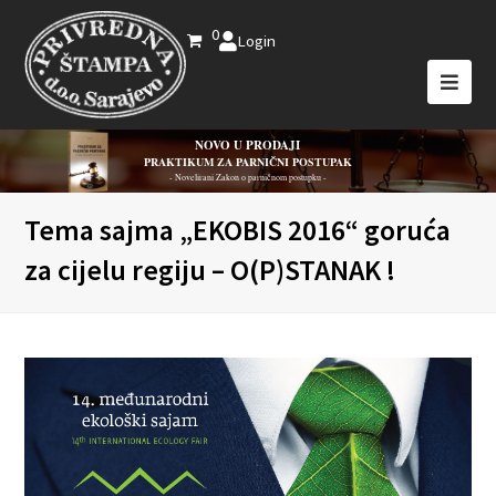
0
Login
NOVO U PRODAJI
PRAKTIKUM ZA PARNIČNI POSTUPAK
- Novelirani Zakon o parničnom postupku -
Tema sajma „EKOBIS 2016“ goruća
za cijelu regiju – O(P)STANAK !