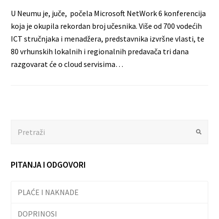
U Neumu je, juče, počela Microsoft NetWork 6 konferencija
koja je okupila rekordan broj učesnika. Više od 700 vodećih
ICT stručnjaka i menadžera, predstavnika izvršne vlasti, te
80 vrhunskih lokalnih i regionalnih predavača tri dana
razgovarat će o cloud servisima…
Search
Submit
PITANJA I ODGOVORI
PLAĆE I NAKNADE
DOPRINOSI