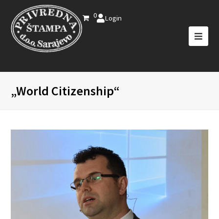
0
Login
„World Citizenship“