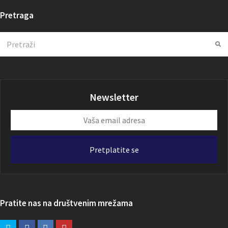
Pretraga
Search
Su
Newsletter
Vaša
email
adresa
Pretplatite se
Pratite nas na društvenim mrežama