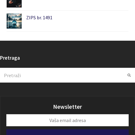
ZIPS br. 1491
Pretraga
Search
Su
Newsletter
Vaša
email
adresa