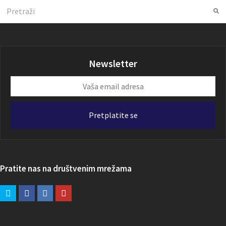
Search
Su
Newsletter
Vaša
email
adresa
Pretplatite se
Pratite nas na društvenim mrežama