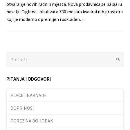
otvaranje novih radnih mjesta. Nova prodavnica se nalazi u
naselju Ciglane i obuhvata 730 metara kvadratnih prostora
koji je moderno opremljen i usklađen…
Search
Submit
PITANJA I ODGOVORI
PLAĆE I NAKNADE
DOPRINOSI
POREZ NA DOHODAK