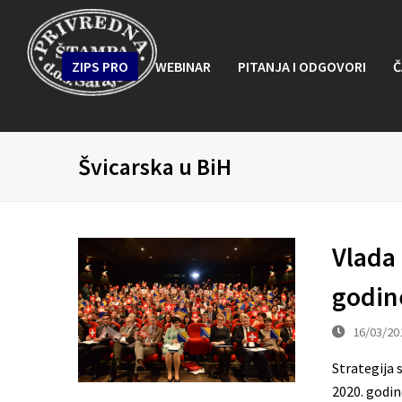
ZIPS PRO
WEBINAR
PITANJA I ODGOVORI
Č
Švicarska u BiH
Vlada 
godine
16/03/20
Strategija 
2020. godin