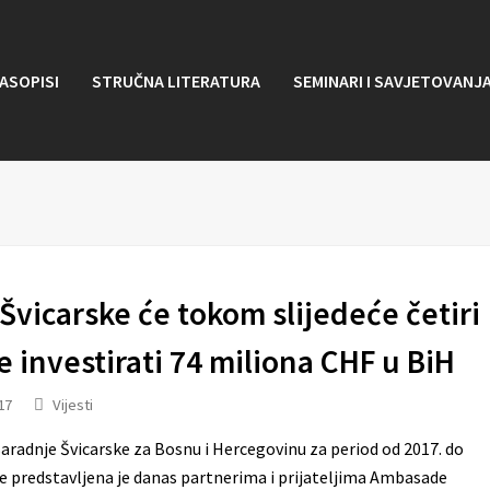
ASOPISI
STRUČNA LITERATURA
SEMINARI I SAVJETOVANJ
Švicarske će tokom slijedeće četiri
 investirati 74 miliona CHF u BiH
17
Vijesti
saradnje Švicarske za Bosnu i Hercegovinu za period od 2017. do
e predstavljena je danas partnerima i prijateljima Ambasade