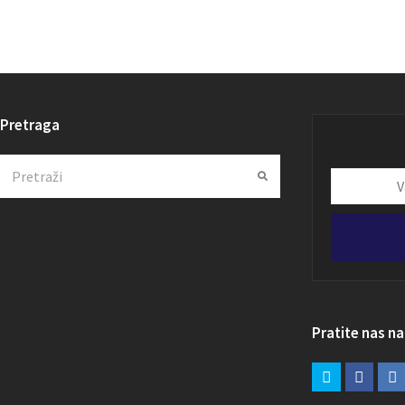
Pretraga
Search
Submit
Vaša
email
adresa
Pratite nas n