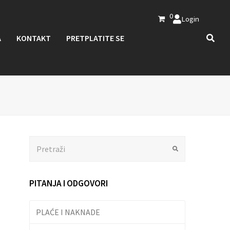
0
Login
A
KONTAKT
PRETPLATITE SE
Search
Submit
PITANJA I ODGOVORI
PLAĆE I NAKNADE