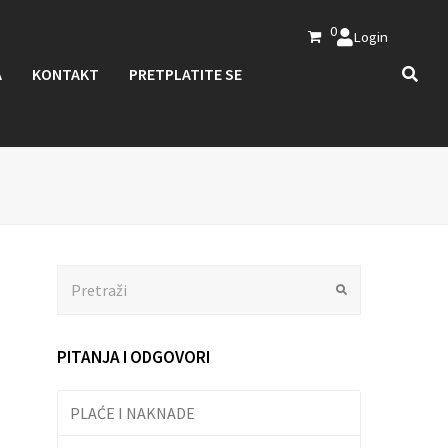
0
Login
A
KONTAKT
PRETPLATITE SE
Search
Submit
PITANJA I ODGOVORI
PLAĆE I NAKNADE