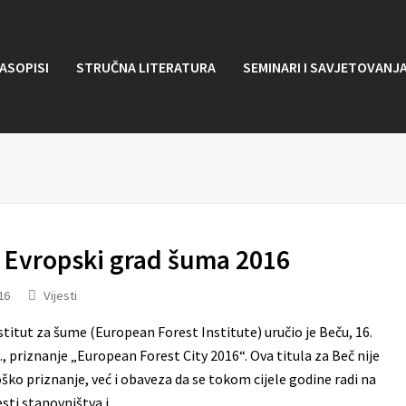
ASOPISI
STRUČNA LITERATURA
SEMINARI I SAVJETOVANJ
e Evropski grad šuma 2016
16
Vijesti
stitut za šume (European Forest Institute) uručio je Beču, 16.
, priznanje „European Forest City 2016“. Ova titula za Beč nije
ko priznanje, već i obaveza da se tokom cijele godine radi na
jesti stanovništva i…