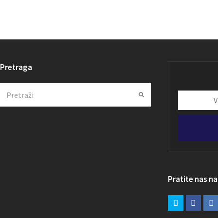
Pretraga
Search
Submit
Vaša
email
adresa
Pratite nas n