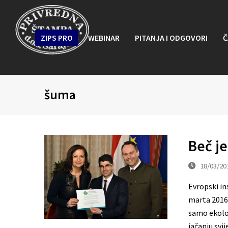
ZIPS PRO
WEBINAR
PITANJA I ODGOVORI
Č
šuma
Beč j
18/03/20
Evropski in
marta 2016.
samo ekološ
jačanju svi