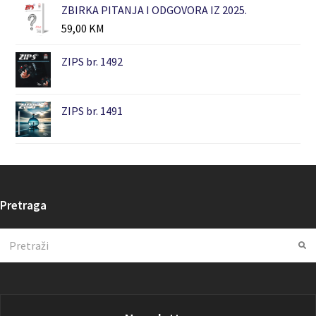
ZBIRKA PITANJA I ODGOVORA IZ 2025.
59,00
KM
ZIPS br. 1492
ZIPS br. 1491
Pretraga
Search
Su