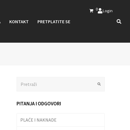
0
Login
A
KONTAKT
PRETPLATITE SE
Search
Submit
PITANJA I ODGOVORI
PLAĆE I NAKNADE