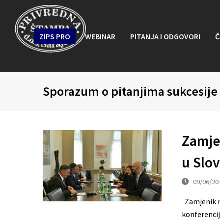
ZIPS PRO
WEBINAR
PITANJA I ODGOVORI
Č
Sporazum o pitanjima sukcesije
Zamjen
u Slov
09/06/20
Zamjenik mi
konferencij