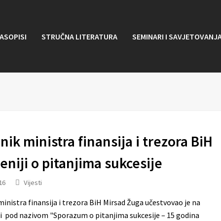
ASOPISI
STRUČNA LITERATURA
SEMINARI I SAVJETOVANJ
ik ministra finansija i trezora BiH
eniji o pitanjima sukcesije
16
Vijesti
nistra finansija i trezora BiH Mirsad Žuga učestvovao je na
i pod nazivom "Sporazum o pitanjima sukcesije – 15 godina