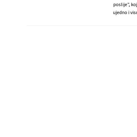
poslije", ko
ujedno i vi