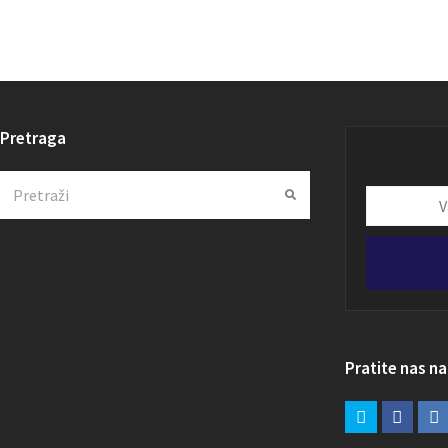
Pretraga
Search
Submit
Vaša
email
adresa
Pratite nas n