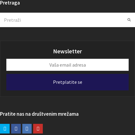
Pretraga
Search
Su
Newsletter
Vaša
email
adresa
Pretplatite se
Pratite nas na društvenim mrežama