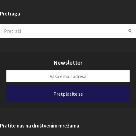
Pretraga
Search
Su
Newsletter
Vaša
email
adresa
Pretplatite se
Pratite nas na društvenim mrežama