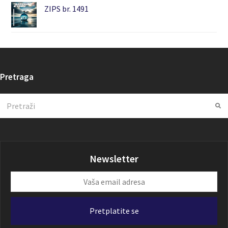
ZIPS br. 1491
Pretraga
Search
Su
Newsletter
Vaša
email
adresa
Pretplatite se