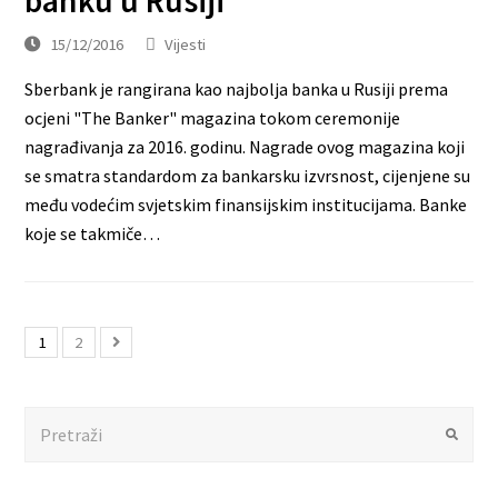
banku u Rusiji
15/12/2016
Vijesti
Sberbank je rangirana kao najbolja banka u Rusiji prema
ocjeni "The Banker" magazina tokom ceremonije
nagrađivanja za 2016. godinu. Nagrade ovog magazina koji
se smatra standardom za bankarsku izvrsnost, cijenjene su
među vodećim svjetskim finansijskim institucijama. Banke
koje se takmiče…
1
2
Search
Submit