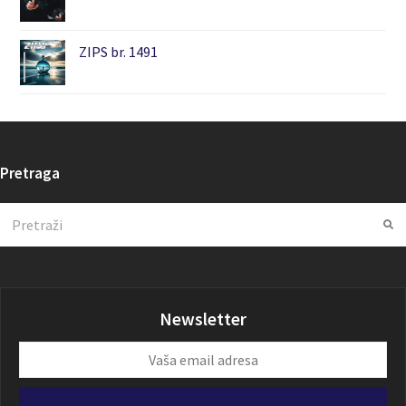
ZIPS br. 1491
Pretraga
Search
Su
Newsletter
Vaša
email
adresa