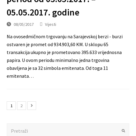
05.05.2017. godine
08/05/2017
Vijesti
Na ovosedmičnom trgovanju na Sarajevskoj berzi - burzi
ostvaren je promet od 934.903,60 KM. U sklopu 65
transakcija ukupno je prometovano 395.633 vrijednosna
papira. U ovom periodu minimalno jedna trgovina
obavljena je sa 32 simbola emitenata. Od toga 11
emitenata…
1
2
Search
Submit